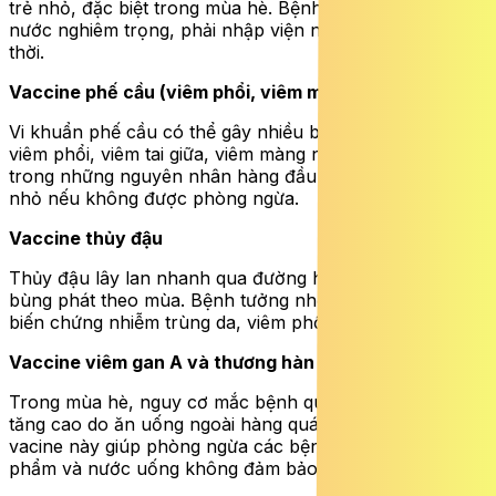
trẻ nhỏ, đặc biệt trong mùa hè. Bệnh có thể gây mất
nước nghiêm trọng, phải nhập viện nếu không xử lý kịp
thời.
Vaccine phế cầu (viêm phổi, viêm màng não)
Vi khuẩn phế cầu có thể gây nhiều bệnh nguy hiểm như
viêm phổi, viêm tai giữa, viêm màng não. Đây là một
trong những nguyên nhân hàng đầu gây tử vong ở trẻ
nhỏ nếu không được phòng ngừa.
Vaccine thủy đậu
Thủy đậu lây lan nhanh qua đường hô hấp, thường
bùng phát theo mùa. Bệnh tưởng nhẹ nhưng có thể gây
biến chứng nhiễm trùng da, viêm phổi hoặc viêm não.
Vaccine viêm gan A và thương hàn
Trong mùa hè, nguy cơ mắc bệnh qua đường tiêu hóa
tăng cao do ăn uống ngoài hàng quán, du lịch. Hai loại
vacine này giúp phòng ngừa các bệnh lây qua thực
phẩm và nước uống không đảm bảo vệ sinh.