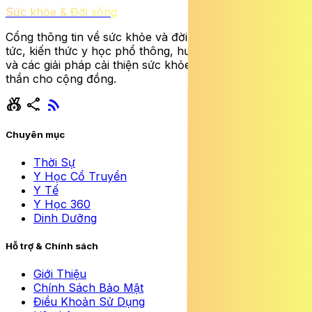
Sức khỏe & Đời sống
Cổng thông tin về sức khỏe và đời sống cung cấp tin
tức, kiến thức y học phổ thông, hướng dẫn dinh dưỡng
và các giải pháp cải thiện sức khỏe thể chất lẫn tinh
thần cho cộng đồng.
social_leaderboard
share
rss_feed
Chuyên mục
Thời Sự
Y Học Cổ Truyền
Y Tế
Y Học 360
Dinh Dưỡng
Hỗ trợ & Chính sách
Giới Thiệu
Chính Sách Bảo Mật
Điều Khoản Sử Dụng