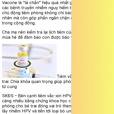
Vaccine là “lá chắn” hiệu quả nhất giúp trẻ phòng tránh
các bệnh truyền nhiễm nguy hiểm trong mùa hè. Việc
chủ động tiêm phòng không chỉ bảo vệ sức khỏe cá
nhân mà còn góp phần ngăn chặn dịch bệnh lây lan
trong cộng đồng.
Cha mẹ nên kiểm tra lại lịch tiêm của trẻ ngay từ đầu
mùa hè để đảm bảo con được bảo vệ toàn diện.
Tiêm vắc-xin HPV cho bé
trai: Chìa khóa quan trọng giúp phòng ngừa ung thư cổ
tử cung
SKĐS – Bên cạnh tiêm vắc-xin HPV cho bé gái, ngày
càng nhiều bằng chứng khoa học cho thấy việc tiêm
phòng cho bé trai đóng vai trò then chốt trong việc giảm
lây nhiễm HPV và tiến tới loại bỏ ung thư cổ tử cung