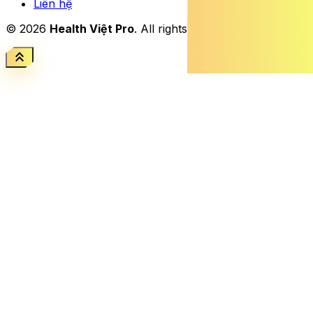
Liên hệ
© 2026
Health Việt Pro
. All rights reserved.
keyboard_double_arrow_up