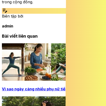
trong cộng đồng.
edit_note
Biên tập bởi
admin
Bài viết liên quan
Vì sao ngày càng nhiều phụ nữ tiền mãn kinh sớm?