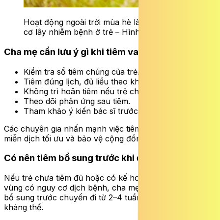
Hoạt động ngoài trời mùa hè làm tăng nguy
cơ lây nhiễm bệnh ở trẻ – Hình minh họa
Cha mẹ cần lưu ý gì khi tiêm vaccine cho trẻ?
Kiểm tra sổ tiêm chủng của trẻ.
Tiêm đúng lịch, đủ liều theo khuyến cáo.
Không trì hoãn tiêm nếu trẻ chỉ bị bệnh nhẹ.
Theo dõi phản ứng sau tiêm.
Tham khảo ý kiến bác sĩ trước khi tiêm bổ sung.
Các chuyên gia nhấn mạnh việc tiêm đúng lịch giúp tạo
miễn dịch tối ưu và bảo vệ cộng đồng khỏi dịch bệnh.
Có nên tiêm bổ sung trước khi đi du lịch hè?
Nếu trẻ chưa tiêm đủ hoặc có kế hoạch đi du lịch đến
vùng có nguy cơ dịch bệnh, cha mẹ nên đưa trẻ đi tiêm
bổ sung trước chuyến đi từ 2–4 tuần để cơ thể kịp tạo
kháng thể.