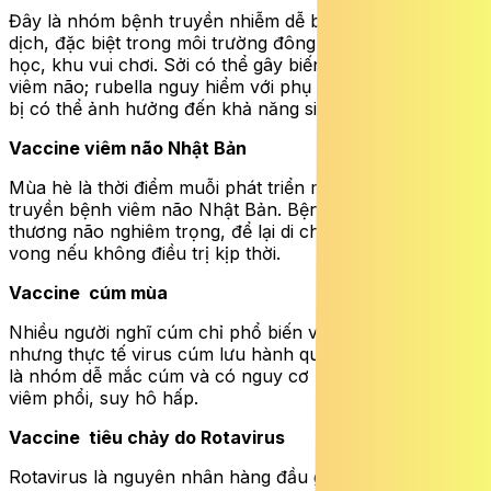
Đây là nhóm bệnh truyền nhiễm dễ bùng phát thành
dịch, đặc biệt trong môi trường đông trẻ như trường
học, khu vui chơi. Sởi có thể gây biến chứng viêm phổi,
viêm não; rubella nguy hiểm với phụ nữ mang thai; quai
bị có thể ảnh hưởng đến khả năng sinh sản.
Vaccine viêm não Nhật Bản
Mùa hè là thời điểm muỗi phát triển mạnh – trung gian
truyền bệnh viêm não Nhật Bản. Bệnh có thể gây tổn
thương não nghiêm trọng, để lại di chứng lâu dài hoặc tử
vong nếu không điều trị kịp thời.
Vaccine cúm mùa
Nhiều người nghĩ cúm chỉ phổ biến vào mùa đông,
nhưng thực tế virus cúm lưu hành quanh năm. Trẻ nhỏ
là nhóm dễ mắc cúm và có nguy cơ biến chứng như
viêm phổi, suy hô hấp.
Vaccine tiêu chảy do Rotavirus
Rotavirus là nguyên nhân hàng đầu gây tiêu chảy cấp ở