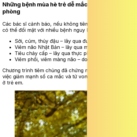
Những bệnh mùa hè trẻ dễ mắc nếu không tiêm
phòng
Các bác sĩ cảnh báo, nếu không tiêm phòng đầy đủ, trẻ
có thể đối mặt với nhiều bệnh nguy hiểm:
Sởi, cúm, thủy đậu – lây qua đường hô hấp.
Viêm não Nhật Bản – lây qua muỗi.
Tiêu chảy cấp – lây qua thực phẩm, nước bẩn.
Viêm phổi, viêm màng não – do vi khuẩn.
Chương trình tiêm chủng đã chứng minh hiệu quả trong
việc giảm mạnh số ca mắc và tử vong do các bệnh này
ở trẻ em.