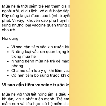
Mùa hè là thời điểm trẻ em tham gia nhiều hoạt động
ngoài trời, đi du lịch, về quê hoặc tiếp xúc đông người.
Đây cũng là giai đoạn các bệnh truyền nhiễm dễ bùng
phát. Vì vậy, khuyến cáo phụ huynh cần rà soát và bổ
sung những loại vaccine quan trọng để bảo vệ sức khỏe
cho trẻ.
Nội dung
Vì sao cần tiêm vắc xin trước kỳ nghỉ hè?
Những loại vắc xin quan trọng không thể bỏ qua
trong mùa hè
Những bệnh mùa hè trẻ dễ mắc nếu không tiêm
phòng
Cha mẹ cần lưu ý gì khi tiêm vac cho trẻ?
Có nên tiêm bổ sung trước khi đi du lịch hè?
Vì sao cần tiêm vaccine trước kỳ nghỉ hè?
Mùa hè với thời tiết nóng ẩm là điều kiện thuận lợi cho vi
khuẩn, virus phát triển mạnh. Trẻ em , đặc biệt là trẻ
mầm non và tiểu học có hệ miễn dịch chưa hoàn thiện