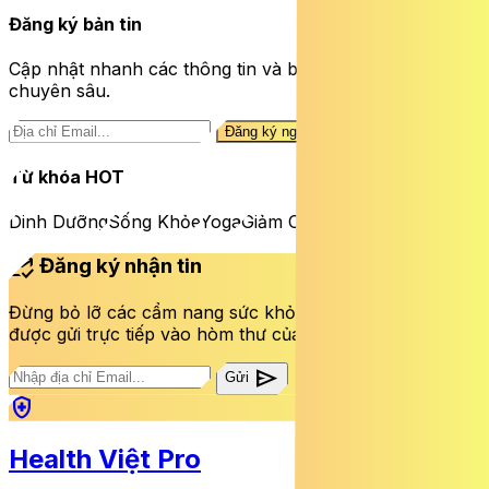
Đăng ký bản tin
Cập nhật nhanh các thông tin và bài viết sức khỏe
chuyên sâu.
Đăng ký ngay
Từ khóa HOT
Dinh Dưỡng
Sống Khỏe
Yoga
Giảm Cân
mark_email_read
Đăng ký nhận tin
Đừng bỏ lỡ các cẩm nang sức khỏe và bài viết mới nhất
được gửi trực tiếp vào hòm thư của bạn mỗi tuần.
send
Gửi
health_and_safety
Health Việt Pro