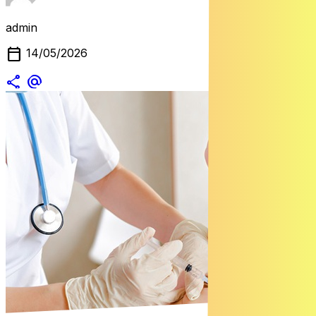
admin
calendar_today
14/05/2026
share
alternate_email