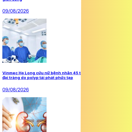
09/08/2026
Vinmec Hạ Long cứu nữ bệnh nhân 45 tuổi thoát nguy cơ thủng
đại tràng do polyp tái phát phức tạp
09/08/2026