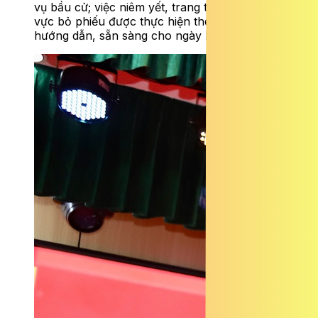
vụ bầu cử; việc niêm yết, trang trí, bố trí khu
vực bỏ phiếu được thực hiện theo đúng
hướng dẫn, sẵn sàng cho ngày bầu cử.