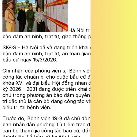
Hà Nội triển khai phương án
bảo đảm an ninh, trật tự, giao thông phục vụ bầu cử
SKĐS – Hà Nội đã và đang triển khai các phương án
bảo đảm an ninh, trật tự, an toàn giao thông phục vụ
bầu cử ngày 15/3/2026.
Ghi nhận của phóng viên
tại Bệnh viện 19-8 (Hà Nội),
công tác chuẩn bị cho cuộc bầu cử đại biểu Quốc hội
khóa XVI và đại biểu Hội đồng nhân dân các cấp nhiệm
kỳ 2026 – 2031 đang được triển khai đồng bộ, trong đó
chú trọng phương án bảo đảm quyền bầu cử đối với cử
tri đặc thù là cán bộ đang công tác và bệnh nhân đang
điều trị tại bệnh viện.
Trước đó, Bệnh viện 19-8 đã chủ động phối hợp với Ủy
ban nhân dân phường Từ Liêm trao đổi, lập danh sách
cán bộ tham gia công tác bầu cử, đồng thời đề nghị
thành lập Tổ bầu cử tại Bệnh viện.