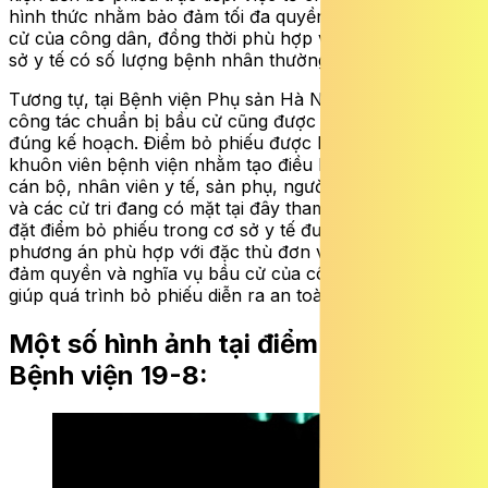
hình thức nhằm bảo đảm tối đa quyền và nghĩa vụ bầu
cử của công dân, đồng thời phù hợp với đặc thù của cơ
sở y tế có số lượng bệnh nhân thường xuyên biến động.
Tương tự, tại Bệnh viện Phụ sản Hà Nội (phường Láng),
công tác chuẩn bị bầu cử cũng được triển khai theo
đúng kế hoạch. Điểm bỏ phiếu được bố trí ngay trong
khuôn viên bệnh viện nhằm tạo điều kiện thuận lợi cho
cán bộ, nhân viên y tế, sản phụ, người nhà bệnh nhân
và các cử tri đang có mặt tại đây tham gia bỏ phiếu. Việc
đặt điểm bỏ phiếu trong cơ sở y tế được xác định là
phương án phù hợp với đặc thù đơn vị, góp phần bảo
đảm quyền và nghĩa vụ bầu cử của công dân, đồng thời
giúp quá trình bỏ phiếu
diễn ra an toàn, thuận lợi.
Một số hình ảnh tại điểm bỏ phiếu
Bệnh viện 19-8: