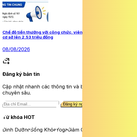
Chế độ tiền thưởng với công chức, viên chức sau khi tăng lương
cơ sở lên 2,53 triệu đồng
08/08/2026
forward_to_inbox
Đăng ký bản tin
Cập nhật nhanh các thông tin và bài viết sức khỏe
chuyên sâu.
Đăng ký ngay
Từ khóa HOT
Dinh Dưỡng
Sống Khỏe
Yoga
Giảm Cân