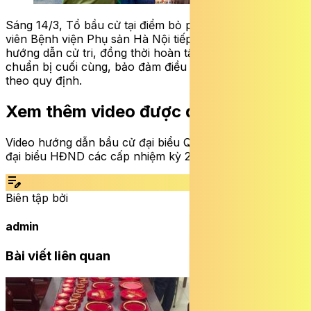
Sáng 14/3, Tổ bầu cử tại điểm bỏ phiếu đặt trong khuôn
viên Bệnh viện Phụ sản Hà Nội tiếp tục tuyên truyền,
hướng dẫn cử tri, đồng thời hoàn tất các phần việc
chuẩn bị cuối cùng, bảo đảm điều kiện phục vụ bầu cử
theo quy định.
Xem thêm video được quan tâm:
Video hướng dẫn bầu cử đại biểu Quốc hội khóa XVI và
đại biểu HĐND các cấp nhiệm kỳ 2026 – 2031
edit_note
Biên tập bởi
admin
Bài viết liên quan