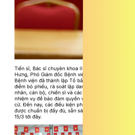
Tiến sĩ, Bác sĩ chuyên khoa II Nguyễn Thái
Hưng, Phó Giám đốc Bệnh viện 19-8 cho biết,
Bệnh viện đã thành lập Tổ bầu cử, tổ chức
điểm bỏ phiếu, rà soát lập danh sách bệnh
nhân, cán bộ, chiến sĩ và các lực lượng làm
nhiệm vụ để bảo đảm quyền và nghĩa vụ bầu
cử. Đến nay, các điều kiện phục vụ bầu cử đã
được chuẩn bị đầy đủ, sẵn sàng cho ngày
15/3 tới đây.