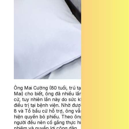
Ông Mai Cường (80 tuổi, trú tại phường Bạch
Mai) cho biết, ông đã nhiều lần tham gia bầu
cử, tuy nhiên lần này do sức khỏe yếu phải
điều trị tại bệnh viện. Nhờ được Bệnh viện 19-
8 và Tổ bầu cử hỗ trợ, ông vẫn có thể thực
hiện quyền bỏ phiếu. Theo ông Cường, mỗi
người đều nên cố gắng thực hiện tốt trách
nhiệm và quyền lợi công dân.