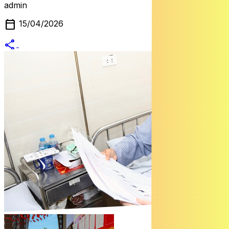
admin
calendar_today
15/04/2026
share
alternate_email