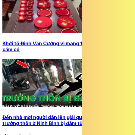
Khởi tố Đinh Văn Cường vì mang 112 chỉ vàng giả đi
cầm cố
Đến nhà mời người dân lên giải quyết mâu thuẫn,
trưởng thôn ở Ninh Bình bị đâm tử vong