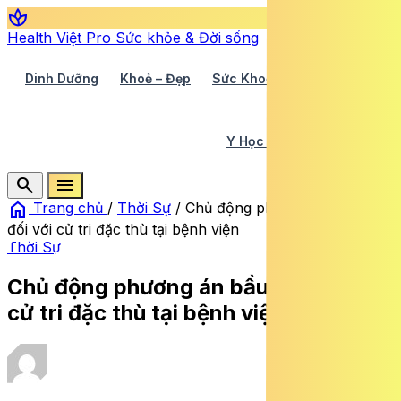
spa
Health Việt Pro
Sức khỏe & Đời sống
Dinh Dưỡng
Khoẻ – Đẹp
Sức Khoẻ TV
Y Học 360
Y Học Cổ Truyền
Y Tế
search
menu
home
Trang chủ
/
Thời Sự
/
Chủ động phương án bầu cử
đối với cử tri đặc thù tại bệnh viện
Thời Sự
Chủ động phương án bầu cử đối với
cử tri đặc thù tại bệnh viện