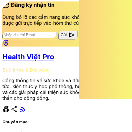
mark_email_read
Đăng ký nhận tin
Đừng bỏ lỡ các cẩm nang sức khỏe và bài viết mới nhất
được gửi trực tiếp vào hòm thư của bạn mỗi tuần.
send
Gửi
health_and_safety
Health Việt Pro
Sức khỏe & Đời sống
Cổng thông tin về sức khỏe và đời sống cung cấp tin
tức, kiến thức y học phổ thông, hướng dẫn dinh dưỡng
và các giải pháp cải thiện sức khỏe thể chất lẫn tinh
thần cho cộng đồng.
social_leaderboard
share
rss_feed
Chuyên mục