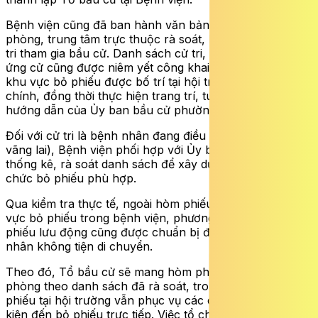
Bệnh viện cũng đã ban hành văn bản đề nghị các khoa,
phòng, trung tâm trực thuộc rà soát, lập danh sách cử
tri tham gia bầu cử. Danh sách cử tri, danh sách người
ứng cử cũng được niêm yết công khai theo biểu mẫu,
khu vực bỏ phiếu được bố trí tại hội trường nhà hành
chính, đồng thời thực hiện trang trí, tuyên truyền theo
hướng dẫn của Ủy ban bầu cử phường.
Đối với cử tri là bệnh nhân đang điều trị (các trường hợp
vãng lai), Bệnh viện phối hợp với Ủy ban bầu cử phường
thống kê, rà soát danh sách để xây dựng phương án tổ
chức bỏ phiếu phù hợp.
Qua kiểm tra thực tế, ngoài hòm phiếu chính đặt tại khu
vực bỏ phiếu trong bệnh viện, phương án sử dụng hòm
phiếu lưu động cũng được chuẩn bị để phục vụ bệnh
nhân không tiện di chuyển.
Theo đó, Tổ bầu cử sẽ mang hòm phiếu đến từng khoa,
phòng theo danh sách đã rà soát, trong khi điểm bỏ
phiếu tại hội trường vẫn phục vụ các cử tri có đủ điều
kiện đến bỏ phiếu trực tiếp. Việc tổ chức song song hai