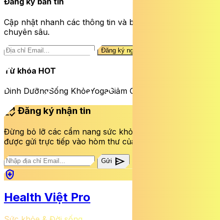
Đăng ký bản tin
Cập nhật nhanh các thông tin và bài viết sức khỏe
chuyên sâu.
Đăng ký ngay
Từ khóa HOT
Dinh Dưỡng
Sống Khỏe
Yoga
Giảm Cân
mark_email_read
Đăng ký nhận tin
Đừng bỏ lỡ các cẩm nang sức khỏe và bài viết mới nhất
được gửi trực tiếp vào hòm thư của bạn mỗi tuần.
send
Gửi
health_and_safety
Health Việt Pro
Sức khỏe & Đời sống