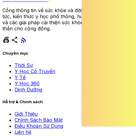
Cổng thông tin về sức khỏe và đời sống cung cấp tin
tức, kiến thức y học phổ thông, hướng dẫn dinh dưỡng
và các giải pháp cải thiện sức khỏe thể chất lẫn tinh
thần cho cộng đồng.
social_leaderboard
share
rss_feed
Chuyên mục
Thời Sự
Y Học Cổ Truyền
Y Tế
Y Học 360
Dinh Dưỡng
Hỗ trợ & Chính sách
Giới Thiệu
Chính Sách Bảo Mật
Điều Khoản Sử Dụng
Liên hệ