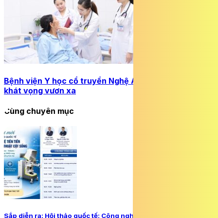
Bệnh viện Y học cổ truyền Nghệ An: 62 năm tự hào và
khát vọng vươn xa
Cùng chuyên mục
Sắp diễn ra: Hội thảo quốc tế: Công nghệ tiên tiến trong phẫu