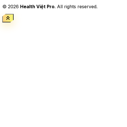
© 2026
Health Việt Pro
. All rights reserved.
keyboard_double_arrow_up