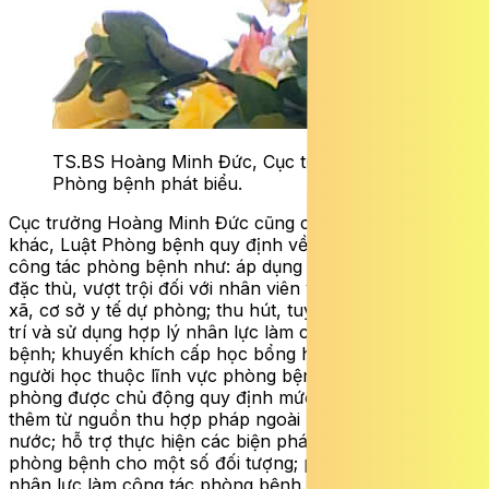
TS.BS Hoàng Minh Đức, Cục trưởng Cục
Phòng bệnh phát biểu.
Cục trưởng Hoàng Minh Đức cũng cho biết thêm, mặt
khác, Luật Phòng bệnh quy định về ưu đãi nhân lực làm
công tác phòng bệnh như: áp dụng chính sách ưu đãi
đặc thù, vượt trội đối với nhân viên y tế tại trạm y tế cấp
xã, cơ sở y tế dự phòng; thu hút, tuyển dụng, ưu đãi, bố
trí và sử dụng hợp lý nhân lực làm công tác phòng
bệnh; khuyến khích cấp học bổng hoặc trợ cấp cho
người học thuộc lĩnh vực phòng bệnh; cơ sở y tế dự
phòng được chủ động quy định mức thu nhập tăng
thêm từ nguồn thu hợp pháp ngoài ngân sách nhà
nước; hỗ trợ thực hiện các biện pháp dinh dưỡng trong
phòng bệnh cho một số đối tượng; phát triển nguồn
nhân lực làm công tác phòng bệnh…