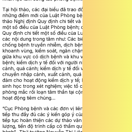
Tại hội thảo, các đại biểu đã trao đổi, thảo luật về
những điểm mới của Luật Phòng bệnh; góp ý vào dự
thảo Nghị định Quy định chi tiết và hướng dẫn thi hành
một số điều của Luật Phòng bệnh; dự thảo Thông tư
Quy định chi tiết một số điều của Luật Phòng bệnh, vào
các nội dung trong tâm như: Các biện pháp phòng,
chống bệnh truyền nhiễm, dịch bệnh truyền nhiễm;
khoanh vùng, kiểm soát, ngăn chặn lây lan dịch bệnh
giữa khu vực có dịch bệnh và khu vực không có dịch
bệnh; kiểm dịch y tế đối với người nhập cảnh, xuất
cảnh, quá cảnh; kiểm dịch y tế đối với phương tiên vận
chuyển nhập cảnh, xuất cảnh, quá cảnh; điều kiện bảo
đảm cho hoạt động kiểm dịch y tế; bảo đảm an toàn
sinh học trong xét nghiệm; việc tổ chức thực hiện dự
phòng mắc rối loạn tâm thần tại cộng đồng; quy định về
hoạt động tiêm chủng…
“Cục Phòng bệnh và các đơn vị liên quan nghiêm túc
tiếp thu đầy đủ các ý kiến góp ý của đại biểu tham dự để
tiếp tục hoàn thiện các dự thảo văn bản, bảo đảm chất
lượng, tiến độ trình cấp có thẩm quyền xem xét, ban
hành”- Thứ trưởng Nguyễn Thị Liên Hương yêu cầu.