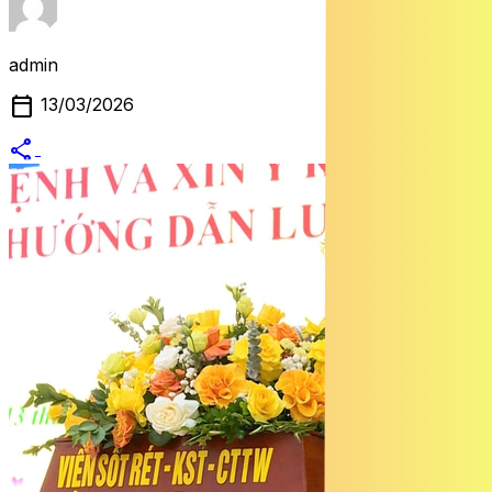
admin
calendar_today
13/03/2026
share
alternate_email