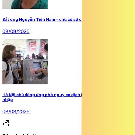
Bắt ông Nguyễn Tiến Nam – chủ cơ sở chữa bệnh bằng nước
08/08/2026
Hà Nội chủ động ứng phó nguy cơ dịch bệnh do virus Ebola xâm
nhập
08/08/2026
forward_to_inbox