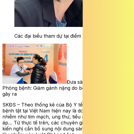
Các đại biểu tham dự tại điểm cầu Hà Nội.
Đưa sàng lọc sớm vào Luật
Phòng bệnh: Giảm gánh nặng do bệnh không lây nhiễm
gây ra
SKĐS – Theo thống kê của Bộ Y tế hơn 70% gánh nặng
bệnh tật tại Việt Nam hiện nay là do các bệnh không lây
nhiễm như tim mạch, ung thư, tiểu đường, tăng huyết
áp… Từ thực tế trên, các chuyên gia, Đại biểu Quốc hội
kiến nghị cần bổ sung nội dung sàng lọc bệnh không