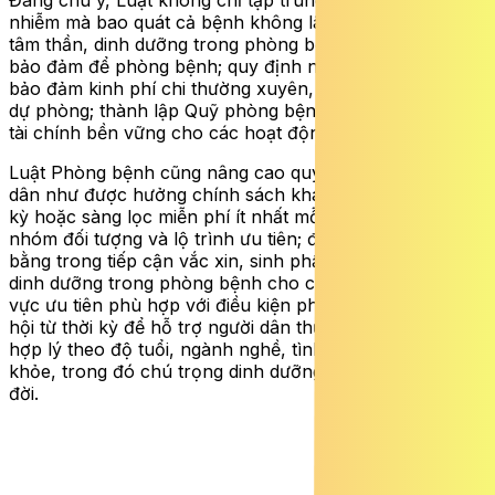
nhiễm mà bao quát cả bệnh không lây nhiễm, rối hoạt
tâm thần, dinh dưỡng trong phòng bệnh và điều kiện
bảo đảm để phòng bệnh; quy định ngân sách nhà nước
bảo đảm kinh phí chi thường xuyên, chi đầu tư cho y tế
dự phòng; thành lập Quỹ phòng bệnh nhằm tạo nguồn
tài chính bền vững cho các hoạt động phòng bệnh.
Luật Phòng bệnh cũng nâng cao quyền lợi của người
dân như được hưởng chính sách khám sức khỏe định
kỳ hoặc sàng lọc miễn phí ít nhất mỗi năm một lần theo
nhóm đối tượng và lộ trình ưu tiên; được bảo đảm công
bằng trong tiếp cận vắc xin, sinh phẩm; hỗ trợ thực hiện
dinh dưỡng trong phòng bệnh cho các đối tượng, khu
vực ưu tiên phù hợp với điều kiện phát triển kinh tế – xã
hội từ thời kỳ để hỗ trợ người dân thực hiện dinh dưỡng
hợp lý theo độ tuổi, ngành nghề, tình trạng sinh ký, sức
khỏe, trong đó chú trọng dinh dưỡng 1.000 ngày đầu
đời.