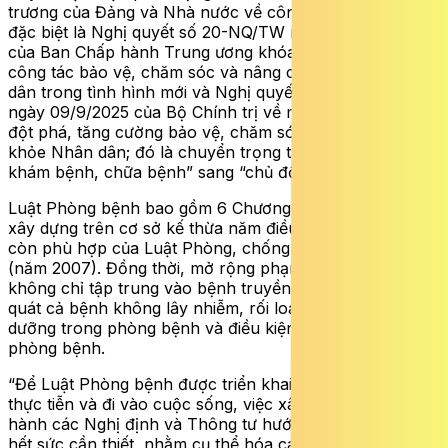
trương của Đảng và Nhà nước về công tác phòng bệnh,
đặc biệt là Nghị quyết số 20-NQ/TW ngày 25/10/2017
của Ban Chấp hành Trung ương khóa XII về tăng cường
công tác bảo vệ, chăm sóc và nâng cao sức khỏe nhân
dân trong tình hình mới và Nghị quyết số 72-NQ/TW
ngày 09/9/2025 của Bộ Chính trị về một số giải pháp
đột phá, tăng cường bảo vệ, chăm sóc và nâng cao sức
khỏe Nhân dân; đó là chuyển trọng tâm từ “tập trung
khám bệnh, chữa bệnh” sang “chủ động phòng bệnh”.
Luật Phòng bệnh bao gồm 6 Chương, 46 Điều, được
xây dựng trên cơ sở kế thừa năm điều, sửa đổi 38 điều
còn phù hợp của Luật Phòng, chống bệnh truyền nhiễm
(năm 2007). Đồng thời, mở rộng phạm vi điều chỉnh
không chỉ tập trung vào bệnh truyền nhiễm mà bao
quát cả bệnh không lây nhiễm, rối loạn tâm thần, dinh
dưỡng trong phòng bệnh và điều kiện bảo đảm để
phòng bệnh.
“Để Luật Phòng bệnh được triển khai hiệu quả trong
thực tiễn và đi vào cuộc sống, việc xây dựng và ban
hành các Nghị định và Thông tư hướng dẫn thi hành là
hết sức cần thiết, nhằm cụ thể hóa các quy định của