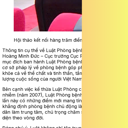
Hội thảo kết nối hàng trăm điểm cầu tham gia.
Thông tin cụ thể về Luật Phòng bệnh (năm 2025),TS.BS
Hoàng Minh Đức – Cục trưởng Cục Phòng bệnh cho biết
mục đích ban hành Luật Phòng bệnh nhằm hoàn thiện
cơ sở pháp lý về phòng bệnh góp phần nâng cao sức
khỏe cả về thể chất và tinh thần, tầm vóc, tuổi thọ, chất
lượng cuộc sống của người Việt Nam.
Bên cạnh việc kế thừa Luật Phòng chống bệnh truyền
nhiễm (năm 2007), Luật Phòng bệnh được thông qua
lần này có những điểm mới mang tính đột phá như: Luật
khẳng định phòng bệnh chủ động là chính, lấy người
dân làm trung tâm, chú trọng chăm sóc sức khỏe toàn
diện theo vòng đời.
Đáng chú ý, Luật không chỉ tập trung vào bệnh truyền