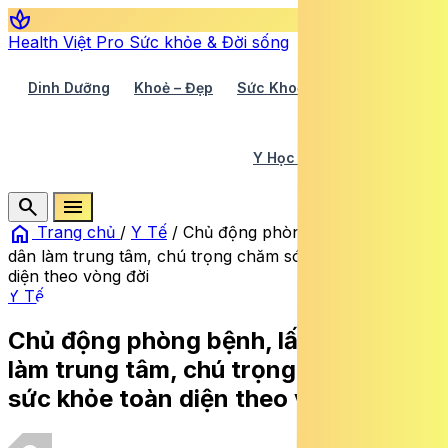
spa
Health Việt Pro
Sức khỏe & Đời sống
Dinh Dưỡng
Khoẻ – Đẹp
Sức Khoẻ TV
Y Học 360
Y Học Cổ Truyền
Y Tế
search
menu
home
Trang chủ
/
Y Tế
/
Chủ động phòng bệnh, lấy người
dân làm trung tâm, chú trọng chăm sóc sức khỏe toàn
diện theo vòng đời
Y Tế
Chủ động phòng bệnh, lấy người dân
làm trung tâm, chú trọng chăm sóc
sức khỏe toàn diện theo vòng đời