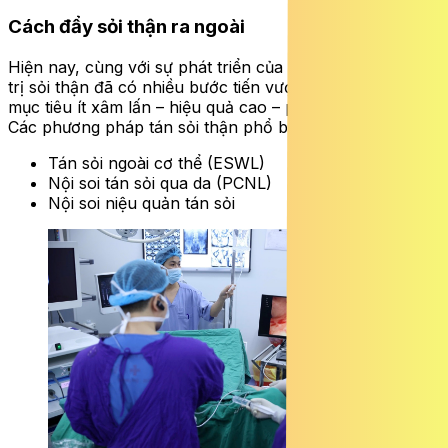
Cách đẩy sỏi thận ra ngoài
Hiện nay, cùng với sự phát triển của y học hiện đại, điều
trị sỏi thận đã có nhiều bước tiến vượt bậc, hướng đến
mục tiêu ít xâm lấn – hiệu quả cao – phục hồi nhanh.
Các phương pháp tán sỏi thận phổ biến gồm:
Tán sỏi ngoài cơ thể (ESWL)
Nội soi tán sỏi qua da (PCNL)
Nội soi niệu quản tán sỏi