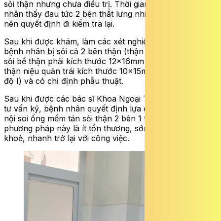
sỏi thận nhưng chưa điều trị. Thời gian gần đây bệnh
nhân thấy đau tức 2 bên thắt lưng nhiều và tăng dần
nên quyết định đi kiểm tra lại.
Sau khi được khám, làm các xét nghiệm chẩn đoán,
bệnh nhân bị sỏi cả 2 bên thận
(thận phải giãn độ II do
sỏi bể thận phải kích thước 12x16mm và sỏi khúc nối bể
thận niệu quản trái kích thước 10x15mm gây suy thận
độ I)
và
có chỉ định
phẫu thuật
.
Sau khi được các bác sĩ Khoa Ngoại Tiết niêu hội chẩn
tư vấn kỹ, bệnh nhân quyết định lựa chọn phương pháp
nội soi ống mềm
tán sỏi thận
2 bên 1 thì. Ưu điểm của
phương pháp này là ít
tổn thương, sớm hồi phục sức
khoẻ, nhanh trở lại với công việc.