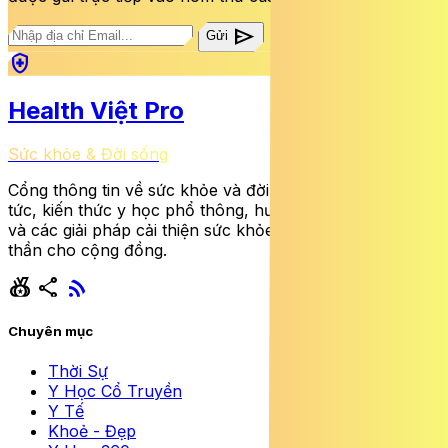
send
Gửi
health_and_safety
Health Việt Pro
Sức khỏe & Đời sống
Cổng thông tin về sức khỏe và đời sống cung cấp tin
tức, kiến thức y học phổ thông, hướng dẫn dinh dưỡng
và các giải pháp cải thiện sức khỏe thể chất lẫn tinh
thần cho cộng đồng.
social_leaderboard
share
rss_feed
Chuyên mục
Thời Sự
Y Học Cổ Truyền
Y Tế
Khoẻ - Đẹp