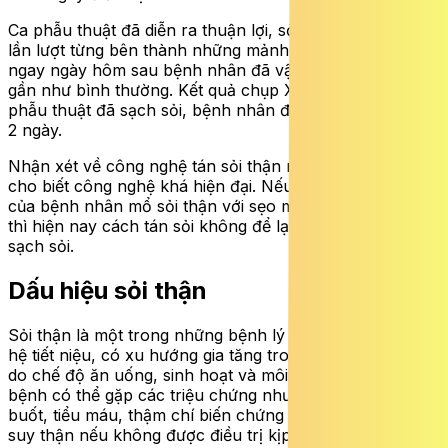
Ca phẫu thuật đã diễn ra thuận lợi, sỏi 2 thận được tán
lần lượt từng bên thành những mảnh nhỏ như hạt cát,
ngay ngày hôm sau bệnh nhân đã vận động sinh hoạt
gần như bình thường. Kết quả chụp XQ kiểm tra lại sau
phẫu thuật đã sạch sỏi, bệnh nhân được ra viện sau mổ
2 ngày.
Nhận xét về
công nghệ tán sỏi thận này, bệnh nhân T
cho biết công nghệ khá hiện đại. Nếu như trước đây bố
của bệnh nhân mổ sỏi thận với sẹo mổ dài hơn 20 phân
thì hiện nay cách tán sỏi không để lại sẹo mà vẫn hết
sạch sỏi.
Dấu hiệu sỏi thận
Sỏi thận là một trong những bệnh lý phổ biến nhất của
hệ tiết niệu, có xu hướng gia tăng trong xã hội hiện đại
do chế độ ăn uống, sinh hoạt và môi trường. Người
bệnh có thể gặp các triệu chứng như: đau thắt lưng, tiểu
buốt, tiểu máu, thậm chí biến chứng nhiễm trùng hoặc
suy thận nếu không được điều trị kịp thời.