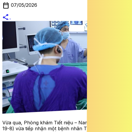
calendar_today
07/05/2026
share
alternate_email
Vừa qua, Phòng khám Tiết niệu – Nam khoa (Bệnh viện
19-8) vừa tiếp nhận một bệnh nhân T (51 tuổi) có tiền sử