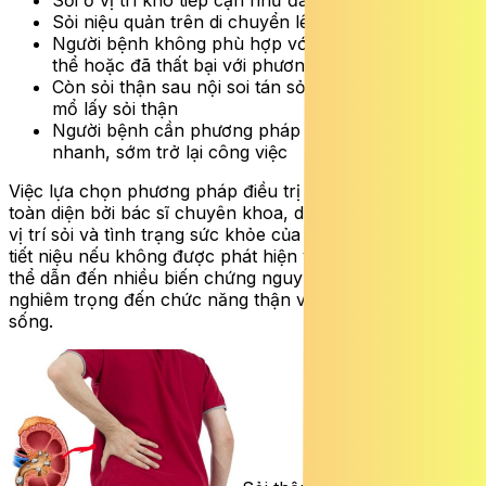
Sỏi ở vị trí khó tiếp cận như đài dưới
Sỏi niệu quản trên di chuyển lên thận
Người bệnh không phù hợp với tán sỏi ngoài cơ
thể hoặc đã thất bại với phương pháp này
Còn sỏi thận sau nội soi tán sỏi qua da hoặc sau
mổ lấy sỏi thận
Người bệnh cần phương pháp ít xâm lấn, hồi phục
nhanh, sớm trở lại công việc
Việc lựa chọn phương pháp điều trị cần được đánh giá
toàn diện bởi bác sĩ chuyên khoa, dựa trên kích thước,
vị trí sỏi và tình trạng sức khỏe của từng bệnh nhân. Sỏi
tiết niệu nếu không được phát hiện và điều trị sớm có
thể dẫn đến nhiều biến chứng nguy hiểm, ảnh hưởng
nghiêm trọng đến chức năng thận và chất lượng cuộc
sống.