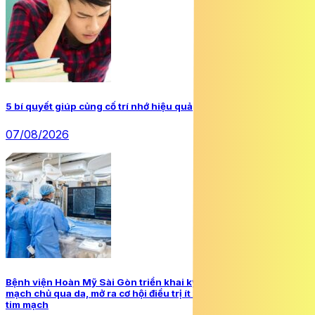
5 bí quyết giúp củng cố trí nhớ hiệu quả
07/08/2026
Bệnh viện Hoàn Mỹ Sài Gòn triển khai kỹ thuật thay van động
mạch chủ qua da, mở ra cơ hội điều trị ít xâm lấn cho bệnh nhân
tim mạch