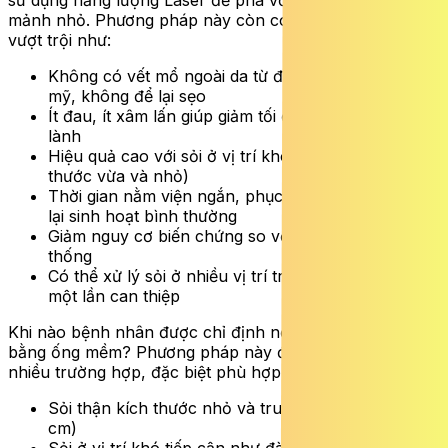
sử dụng năng lượng Laser để phá vỡ sỏi thành các
mảnh nhỏ. Phương pháp này còn có những ưu điểm
vượt trội như:
Không có vết mổ ngoài da từ đó đảm bảo thẩm
mỹ, không để lại sẹo
Ít đau, ít xâm lấn giúp giảm tối đa tổn thương mô
lành
Hiệu quả cao với sỏi ở vị trí khó (đài thận, sỏi kích
thước vừa và nhỏ)
Thời gian nằm viện ngắn, phục hồi nhanh, sớm trở
lại sinh hoạt bình thường
Giảm nguy cơ biến chứng so với phẫu thuật truyền
thống
Có thể xử lý sỏi ở nhiều vị trí trong thận chỉ trong
một lần can thiệp
Khi nào bệnh nhân được chỉ định nội soi tán sỏi thận
bằng ống mềm? Phương pháp này được chỉ định trong
nhiều trường hợp, đặc biệt phù hợp với:
Sỏi thận kích thước nhỏ và trung bình (thường < 2
cm)