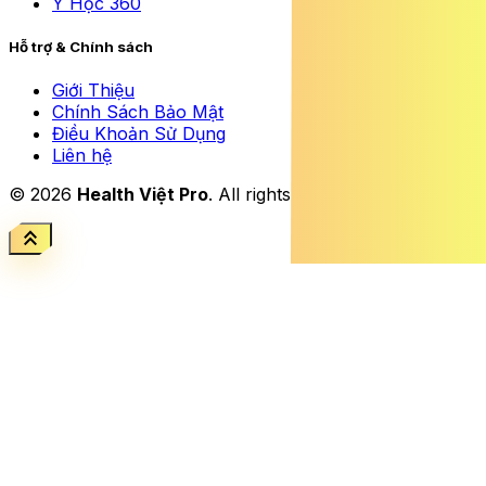
Y Học 360
Hỗ trợ & Chính sách
Giới Thiệu
Chính Sách Bảo Mật
Điều Khoản Sử Dụng
Liên hệ
© 2026
Health Việt Pro
. All rights reserved.
keyboard_double_arrow_up