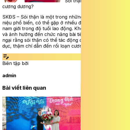
Sỏi thận có gây rối loạn
cương dương?
SKĐS – Sỏi thận là một trong những bệnh lý đường tiết
niệu phổ biến, có thể gặp ở nhiều độ tuổi, đặc biệt là
nam giới trong độ tuổi lao động. Không chỉ gây đau đớn
và ảnh hưởng đến chức năng bài tiết, nhiều người còn lo
ngại rằng sỏi thận có thể tác động đến đời sống tình
dục, thậm chí dẫn đến rối loạn cương dương.
edit_note
Biên tập bởi
admin
Bài viết liên quan