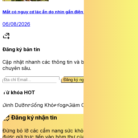
Mắt có nguy cơ lác ẩn do nhìn gần điện thoại và máy tính bảng
06/08/2026
forward_to_inbox
Đăng ký bản tin
Cập nhật nhanh các thông tin và bài viết sức khỏe
chuyên sâu.
Đăng ký ngay
Từ khóa HOT
Dinh Dưỡng
Sống Khỏe
Yoga
Giảm Cân
mark_email_read
Đăng ký nhận tin
Đừng bỏ lỡ các cẩm nang sức khỏe và bài viết mới nhất
được gửi trực tiếp vào hòm thư của bạn mỗi tuần.