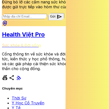
Đừng bỏ lỡ các cẩm nang sức khỏe và bài viết mới nhất
được gửi trực tiếp vào hòm thư của bạn mỗi tuần.
send
Gửi
health_and_safety
Health Việt Pro
Sức khỏe & Đời sống
Cổng thông tin về sức khỏe và đời sống cung cấp tin
tức, kiến thức y học phổ thông, hướng dẫn dinh dưỡng
và các giải pháp cải thiện sức khỏe thể chất lẫn tinh
thần cho cộng đồng.
social_leaderboard
share
rss_feed
Chuyên mục
Thời Sự
Y Học Cổ Truyền
Y Tế