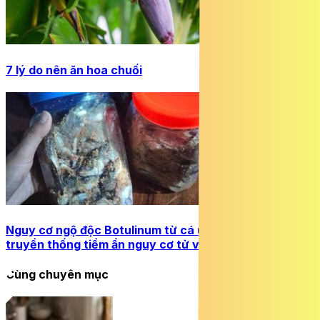
7 lý do nên ăn hoa chuối
Nguy cơ ngộ độc Botulinum từ cá ủ chua: Khi món ăn
truyền thống tiềm ẩn nguy cơ tử vong
Cùng chuyên mục