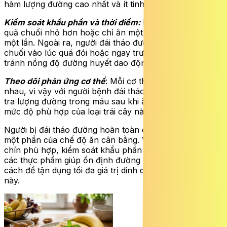
hàm lượng đường cao nhất và ít tinh bột kháng nhất.
Kiểm soát khẩu phần và thời điểm:
Hãy chọn những
quả chuối nhỏ hơn hoặc chỉ ăn một nửa quả lớn trong
một lần. Ngoài ra, người đái tháo đường nên tránh ăn
chuối vào lúc quá đói hoặc ngay trước khi đi ngủ để
tránh nồng độ đường huyết dao động mạnh.
Theo dõi phản ứng cơ thể
: Mỗi cơ thể phản ứng khác
nhau, vì vậy với người bệnh đái tháo đường việc kiểm
tra lượng đường trong máu sau khi ăn giúp xác định
mức độ phù hợp của loại trái cây này đối với cá nhân.
Người bị đái tháo đường hoàn toàn có thể ăn chuối như
một phần của chế độ ăn cân bằng. Việc lựa chọn độ
chín phù hợp, kiểm soát khẩu phần và kết hợp chuối với
các thực phẩm giúp ổn định đường huyết khác chính là
cách để tận dụng tối đa giá trị dinh dưỡng từ loại quả
này.