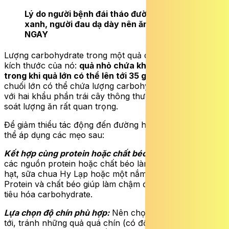
Lý do người bệnh đái tháo đường nên ăn chuối
xanh, người đau dạ dày nên ăn chuối chín
ĐỌC
NGAY
Lượng carbohydrate trong một quả chuối phụ thuộc vào
kích thước của nó:
quả nhỏ chứa khoảng 23 g carbs,
trong khi quả lớn có thể lên tới 35 g hoặc hơn
. Một quả
chuối lớn có thể chứa lượng carbohydrate tương đương
với hai khẩu phần trái cây thông thường, vì vậy kiểm
soát lượng ăn rất quan trọng.
Để giảm thiểu tác động đến đường huyết, mọi người có
thể áp dụng các mẹo sau:
Kết hợp cùng protein hoặc chất béo:
Ăn chuối cùng với
các nguồn protein hoặc chất béo lành mạnh như bơ
hạt, sữa chua Hy Lạp hoặc một nắm hạt hạnh nhân.
Protein và chất béo giúp làm chậm đáng kể quá trình
tiêu hóa carbohydrate.
Lựa chọn độ chín phù hợp:
Nên chọn chuối vừa chín
tới, tránh những quả quá chín (có đốm nâu) vì chúng có