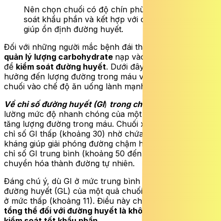
Nên chọn chuối có độ chín phù hợp, kiểm
soát khẩu phần và kết hợp với các thực phẩm
giúp ổn định đường huyết.
Đối với những người mắc bệnh đái tháo đường, việc
quản lý lượng carbohydrate
nạp vào là rất quan trọng
để
kiểm soát đường huyết
. Dưới đây là cách chuối ảnh
hưởng đến lượng đường trong máu và cách để đưa
chuối vào chế độ ăn uống lành mạnh:
Về chỉ số đường huyết (GI
)
trong chuối
: GI là chỉ số đo
lường mức độ nhanh chóng của một loại thực phẩm làm
tăng lượng đường trong máu. Chuối xanh (chưa chín) có
chỉ số GI thấp (khoảng 30) nhờ chứa nhiều tinh bột
kháng giúp giải phóng đường chậm hơn. Chuối chín có
chỉ số GI trung bình (khoảng 50 đến 60) do tinh bột
chuyển hóa thành đường tự nhiên.
Đáng chú ý, dù GI ở mức trung bình nhưng tải lượng
đường huyết (GL) của một quả chuối cỡ trung bình chỉ
ở mức thấp (khoảng 11). Điều này cho thấy
tác động
tổng thể đối với đường huyết là không quá lớn nếu
kiểm soát tốt khẩu phần
.