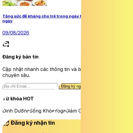
Tăng sức đề kháng cho trẻ trong ngày hè bằng bữa ăn hàng
ngày
09/08/2026
forward_to_inbox
Đăng ký bản tin
Cập nhật nhanh các thông tin và bài viết sức khỏe
chuyên sâu.
Đăng ký ngay
Từ khóa HOT
Dinh Dưỡng
Sống Khỏe
Yoga
Giảm Cân
mark_email_read
Đăng ký nhận tin