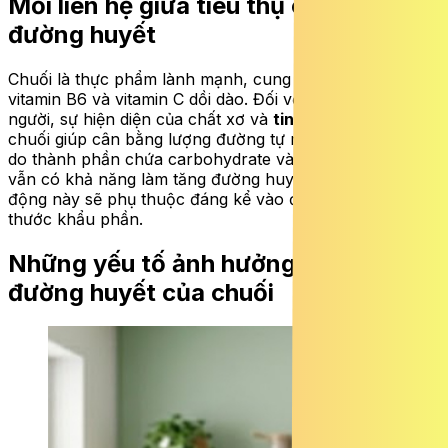
Mối liên hệ giữa tiêu thụ chuối và
đường huyết
Chuối là thực phẩm lành mạnh, cung cấp nguồn kali,
vitamin B6 và vitamin C dồi dào. Đối với hầu hết mọi
người, sự hiện diện của chất xơ và
tinh bột kháng
trong
chuối giúp cân bằng lượng đường tự nhiên. Tuy nhiên,
do thành phần chứa carbohydrate và đường, ăn chuối
vẫn có khả năng làm tăng đường huyết. Mức độ tác
động này sẽ phụ thuộc đáng kể vào độ chín và kích
thước khẩu phần.
Những yếu tố ảnh hưởng đến chỉ số
đường huyết của chuối