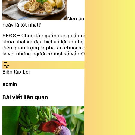
Nên ăn mấy quả chuối một
ngày là tốt nhất?
SKĐS – Chuối là nguồn cung cấp năng lượng tốt và
chứa chất xơ đặc biệt có lợi cho hệ tiêu hóa. Tuy nhiên,
điều quan trọng là phải ăn chuối một cách điều độ, nhất
là với những người có một số vấn đề sức khỏe.
edit_note
Biên tập bởi
admin
Bài viết liên quan