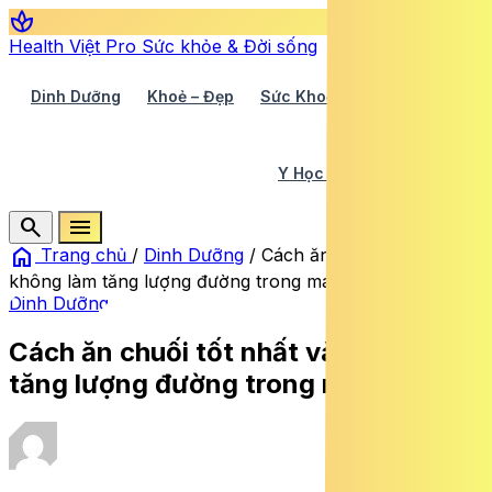
spa
Health Việt Pro
Sức khỏe & Đời sống
Dinh Dưỡng
Khoẻ – Đẹp
Sức Khoẻ TV
Y Học 360
Y Học Cổ Truyền
Y Tế
search
menu
home
Trang chủ
/
Dinh Dưỡng
/
Cách ăn chuối tốt nhất và
không làm tăng lượng đường trong máu
Dinh Dưỡng
Cách ăn chuối tốt nhất và không làm
tăng lượng đường trong máu