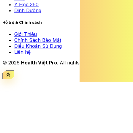
Y Học 360
Dinh Dưỡng
Hỗ trợ & Chính sách
Giới Thiệu
Chính Sách Bảo Mật
Điều Khoản Sử Dụng
Liên hệ
© 2026
Health Việt Pro
. All rights reserved.
keyboard_double_arrow_up