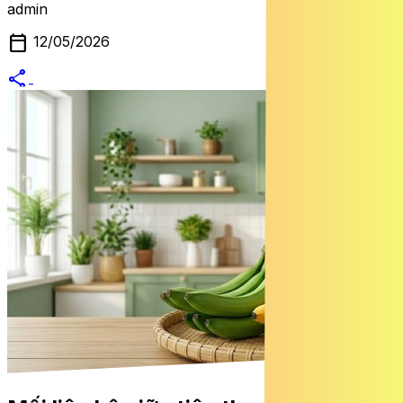
admin
calendar_today
12/05/2026
share
alternate_email