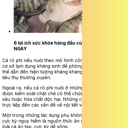
6 lợi ích sức khỏe hàng đầu của cá rô phi
ĐỌC
NGAY
Cá rô phi nếu
nuôi theo mô hình công nghiệp, một số
cơ sở lạm
dụng kháng sinh để phòng bệnh cho cá có
thể dẫn đến hiện tượng kháng kháng sinh ở người khi
tiêu thụ thường xuyên.
Ngoài ra, nếu
cá rô phi nuôi ở những khu vực không
được kiểm soát chặt chẽ có thể chứa dư lượng thuốc trừ
sâu hoặc hóa chất độc hại.
Những chất này liên quan
trực tiếp đến các vấn đề về nội tiết và
nguy cơ ung thư.
Một trong những tác dụng phụ không trực tiếp nhưng
cực kỳ nguy hiểm là nguồn thức ăn của cá rô phi. Đây là
loài cá ăn tạp, cực kỳ dễ sống.