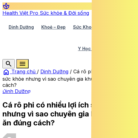
spa
Health Việt Pro
Sức khỏe & Đời sống
Dinh Dưỡng
Khoẻ – Đẹp
Sức Khoẻ TV
Y Học 360
Y Học Cổ Truyền
Y Tế
search
menu
home
Trang chủ
/
Dinh Dưỡng
/
Cá rô phi có nhiều lợi ích
sức khỏe nhưng vì sao chuyên gia khuyên nên ăn đúng
cách?
Dinh Dưỡng
Cá rô phi có nhiều lợi ích sức khỏe
nhưng vì sao chuyên gia khuyên nên
ăn đúng cách?