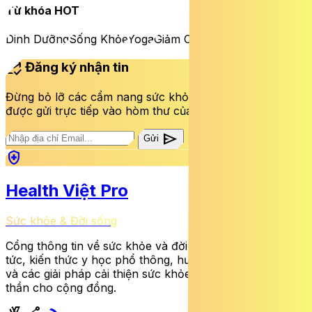
Từ khóa HOT
Dinh Dưỡng
Sống Khỏe
Yoga
Giảm Cân
mark_email_read
Đăng ký nhận tin
Đừng bỏ lỡ các cẩm nang sức khỏe và bài viết mới nhất
được gửi trực tiếp vào hòm thư của bạn mỗi tuần.
send
Gửi
health_and_safety
Health Việt Pro
Sức khỏe & Đời sống
Cổng thông tin về sức khỏe và đời sống cung cấp tin
tức, kiến thức y học phổ thông, hướng dẫn dinh dưỡng
và các giải pháp cải thiện sức khỏe thể chất lẫn tinh
thần cho cộng đồng.