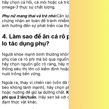
hãy chọn cá hồi, cá mòi hoặc cá trích để có lượng
omega-3 thực sự chất lượng.
Phụ nữ mang thai và trẻ nhỏ:
Cần lựa chọn nguồn cá có
chứng nhận an toàn để tránh nhiễm hóa chất độc hại
ảnh hưởng đến sự phát triển của thai nhi.
4. Làm sao để ăn cá rô phi mà không
lo tác dụng phụ?
Người khỏe mạnh bình thường không nên vì tác dụng
phụ của cá rô phi mà bỏ qua nguồn dinh dưỡng này,
hãy chọn nguồn gốc rõ ràng, hãy mua cá tại các hệ
thống siêu thị lớn có kiểm định hoặc cá có chứng nhận
nuôi trồng bền vững.
Ngoài ra, thay vì chiên rán (vốn đã làm tăng lượng chất
béo không lành mạnh), hãy chọn phương pháp hấp
hoặc nướng để giữ lại dưỡng chất.
Không nên ăn cá rô
phi quá 2 lần/tuần
. Hãy xen kẽ với các loại cá béo hoặc
đạm thực vật khác.