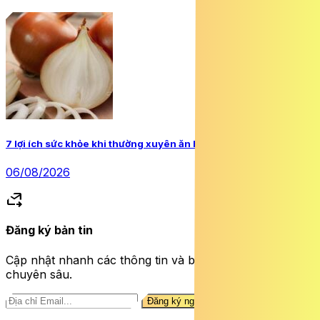
7 lợi ích sức khỏe khi thường xuyên ăn hành tây
06/08/2026
forward_to_inbox
Đăng ký bản tin
Cập nhật nhanh các thông tin và bài viết sức khỏe
chuyên sâu.
Đăng ký ngay