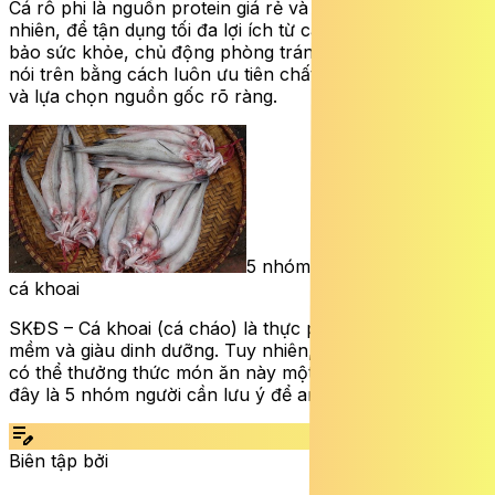
Cá rô phi là nguồn protein giá rẻ và dễ tiếp cận. Tuy
nhiên, để tận dụng tối đa lợi ích từ cá rô phi mà vẫn đảm
bảo sức khỏe, chủ động phòng tránh các tác dụng phụ
nói trên bằng cách luôn ưu tiên chất lượng hơn số lượng
và lựa chọn nguồn gốc rõ ràng.
5 nhóm người không nên ăn
cá khoai
SKĐS – Cá khoai (cá cháo) là thực phẩm giải nhiệt, thịt
mềm và giàu dinh dưỡng. Tuy nhiên, không phải ai cũng
có thể thưởng thức món ăn này một cách an toàn. Dưới
đây là 5 nhóm người cần lưu ý để an toàn cho sức khỏe.
edit_note
Biên tập bởi