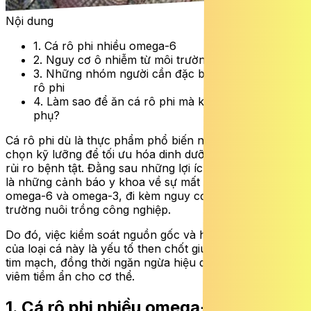
Nội dung
1. Cá rô phi nhiều omega-6
2. Nguy cơ ô nhiễm từ môi trường nuôi
3. Những nhóm người cần đặc biệt lưu ý khi ăn cá
rô phi
4. Làm sao để ăn cá rô phi mà không lo tác dụng
phụ?
Cá rô phi dù là thực phẩm phổ biến nhưng cần được lựa
chọn kỹ lưỡng để tối ưu hóa dinh dưỡng và giảm thiểu
rủi ro bệnh tật. Đằng sau những lợi ích sức khỏe vốn có
là những cảnh báo y khoa về sự mất cân bằng giữa tỷ lệ
omega-6 và omega-3, đi kèm nguy cơ nhiễm độc từ môi
trường nuôi trồng công nghiệp.
Do đó, việc kiểm soát nguồn gốc và hiểu rõ tác động
của loại cá này là yếu tố then chốt giúp bảo vệ sức khỏe
tim mạch, đồng thời ngăn ngừa hiệu quả các phản ứng
viêm tiềm ẩn cho cơ thể.
1. Cá rô phi nhiều omega-6