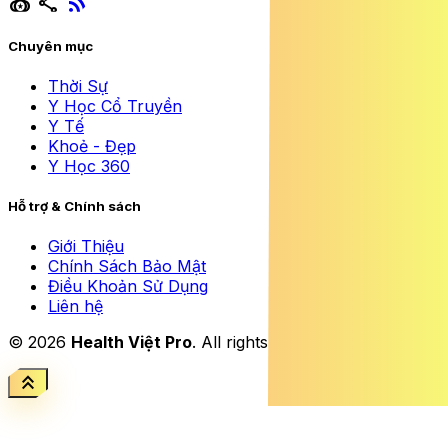
social_leaderboard
share
rss_feed
Chuyên mục
Thời Sự
Y Học Cổ Truyền
Y Tế
Khoẻ - Đẹp
Y Học 360
Hỗ trợ & Chính sách
Giới Thiệu
Chính Sách Bảo Mật
Điều Khoản Sử Dụng
Liên hệ
© 2026
Health Việt Pro
. All rights reserved.
keyboard_double_arrow_up