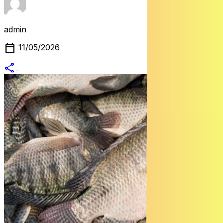
admin
calendar_today
11/05/2026
share
alternate_email