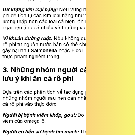
Dư lượng kim loại nặng:
Nếu vùng nuôi ô nhiễm, cá rô
phi dễ tích tụ các kim loại nặng như thủy ngân, tuy hàm
lượng thấp hơn các loài cá biển lớn nhưng vẫn là mối lo
ngại nếu ăn quá nhiều và thường xuyên.
Vi khuẩn đường ruột:
Nếu không được chế biến kỹ, cá
rô phi từ nguồn nước bẩn có thể chứa các loại vi khuẩn
gây hại như
Salmonella
hoặc E.coli, dẫn đến ngộ độc
thực phẩm nghiêm trọng.
3. Những nhóm người cần đặc biệt
lưu ý khi ăn cá rô phi
Dựa trên các phân tích về tác dụng phụ có thể xảy ra,
những nhóm người sau nên cân nhắc kỹ trước khi đưa
cá rô phi vào thực đơn:
Người bị bệnh viêm khớp, gout:
Do đặc tính thúc đẩy
viêm của omega-6.
Người có tiền sử bệnh tim mạch:
Thay vì ăn cá rô phi,