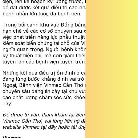
diện,
lên kế hoạch kỹ lưỡng trước, trong và sau điều trị
để đạt được kết quả điều trị cao nhất,
đặc biệt với nhóm
bệnh nhân lớn tuổi, đa bệnh nền.
Trong bối cảnh khu vực Đồng bằng sông Cửu Long còn
hạn chế về các cơ sở chuyên sâu xử lý ca bệnh nặng,
việc phát triển năng lực phẫu thuật nội soi, hồi sức và
kiểm soát biến chứng tại chỗ của Vinmec Cần Thơ có ý
nghĩa quan trọng. Người bệnh không chỉ được tiếp cận
kỹ thuật hiện đại
,
mà còn giảm thiểu áp lực chuyển
tuyến lên các bệnh viện tuyến trên.
Những kết quả điều trị ổn định ở các ca bệnh phức tạp
đang từng bước khẳng định vai trò của Trung tâm
Ngoại, Bệnh viện Vinmec Cần Thơ như một địa chỉ
chuyên sâu đáng tin cậy tại khu vực, góp phần nâng
cao chất lượng chăm sóc sức khỏe cho người dân miền
Tây.
Để được tư vấn, thăm khám tại
Bệnh viện Đa khoa
Vinmec Cần Thơ
, vui lòng liên hệ đặt lịch thông qua
website Vinmec
tại đây
hoặc tải ứng dụng MyVinmec.
Vinmec