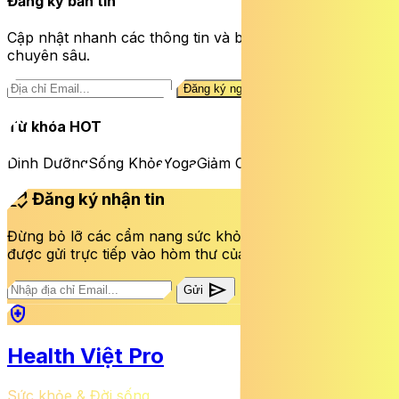
Đăng ký bản tin
Cập nhật nhanh các thông tin và bài viết sức khỏe
chuyên sâu.
Đăng ký ngay
Từ khóa HOT
Dinh Dưỡng
Sống Khỏe
Yoga
Giảm Cân
mark_email_read
Đăng ký nhận tin
Đừng bỏ lỡ các cẩm nang sức khỏe và bài viết mới nhất
được gửi trực tiếp vào hòm thư của bạn mỗi tuần.
send
Gửi
health_and_safety
Health Việt Pro
Sức khỏe & Đời sống