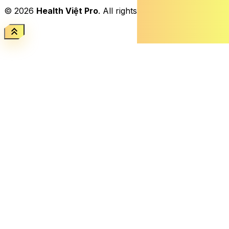
© 2026
Health Việt Pro
. All rights reserved.
keyboard_double_arrow_up