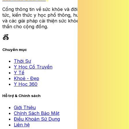
Cổng thông tin về sức khỏe và đời sống cung cấp tin
tức, kiến thức y học phổ thông, hướng dẫn dinh dưỡng
và các giải pháp cải thiện sức khỏe thể chất lẫn tinh
thần cho cộng đồng.
social_leaderboard
share
rss_feed
Chuyên mục
Thời Sự
Y Học Cổ Truyền
Y Tế
Khoẻ - Đẹp
Y Học 360
Hỗ trợ & Chính sách
Giới Thiệu
Chính Sách Bảo Mật
Điều Khoản Sử Dụng
Liên hệ