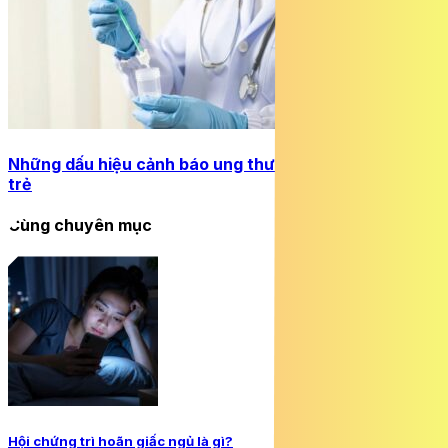
Những dấu hiệu cảnh báo ung thư cổ tử cung ở phụ nữ
trẻ
Cùng chuyên mục
Hội chứng trì hoãn giấc ngủ là gì?