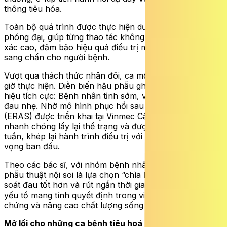
thông tiêu hóa.
Toàn bộ quá trình được thực hiện dưới hình ảnh nội soi
phóng đại, giúp từng thao tác không chỉ đạt độ chính
xác cao, đảm bảo hiệu quả điều trị mà còn giảm tối đa
sang chấn cho người bệnh.
Vượt qua thách thức nhân đôi, ca mổ thành công sau 3
giờ thực hiện. Diễn biến hậu phẫu ghi nhận nhiều tín
hiệu tích cực:
B
ệnh nhân tỉnh sớm, vết mổ khô, mức độ
đau nhẹ.
Nhờ mô hình phục hồi sau mổ toàn diện
(ERAS) được triển khai tại Vinmec Cần Thơ,
người bệnh
nhanh chóng lấy lại thể trạng và được xuất viện sau
một
tuần, khép lại hành trình điều trị với kết quả vượt kỳ
vọng ban đầu.
Theo các bác sĩ, với nhóm bệnh nhân đa bệnh nền,
phẫu thuật nội soi là lựa chọn “chìa khóa” giúp kiểm
soát đau tốt hơn và rút ngắn thời gian hồi phục – những
yếu tố mang tính quyết định trong việc hạn chế biến
chứng và nâng cao chất lượng sống lâu dài sau điều trị.
Mở lối cho những ca bệnh tiêu hoá phức tạp: Bước