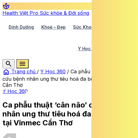
spa
Health Việt Pro
Sức khỏe & Đời sống
Dinh Dưỡng
Khoẻ – Đẹp
Sức Khoẻ TV
Y Học 360
Y Học Cổ Truyền
Y Tế
search
menu
home
Trang chủ
/
Y Học 360
/
Ca phẫu thuật ‘cân não’
cứu bệnh nhân ung thư tiêu hoá đa bệnh nền tại Vinmec
Cần Thơ
Y Học 360
Ca phẫu thuật ‘cân não’ cứu bệnh
nhân ung thư tiêu hoá đa bệnh nền
tại Vinmec Cần Thơ