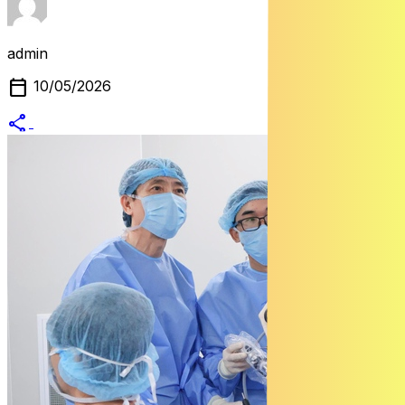
admin
calendar_today
10/05/2026
share
alternate_email