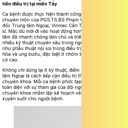
tiến điều trị tại miền Tây
Ca bệnh được thực hiện thành công dưới sự dẫn dắt
chuyên môn của
PGS.TS.BS Phạm Văn Năng
– Giám
đốc Trung tâm Ngoại, Vinmec Cần Thơ cùng ê-kíp bác
sĩ. Mặc dù mới đi vào hoạt động hơn
một
năm
,
trung
tâm đã nhanh chóng làm chủ và triển khai thường quy
nhiều kỹ thuật chuyên sâu trong ngoại khoa, tiêu biểu
như phẫu thuật nội soi trong điều trị các bệnh lý tiêu
hóa và ung bướu, đặc biệt ở nhóm bệnh nhân có nguy
cơ cao.
Không chỉ dừng lại ở kỹ thuật, điểm nổi bật của Trung
tâm Ngoại là cách tiếp cận điều trị theo hướng đa
chuyên khoa. Mỗi ca bệnh phức tạp đều được đánh giá
toàn diện với sự tham gia của đội ngũ chuyên gia đa
chuyên khoa nhằm lập kế hoạch về một phác đồ tối ưu,
xuyên suốt cho người bệnh.