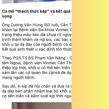
Ca mổ “thách thức kép” và kết
quả
vượt
ngoài
kỳ
vọng
Ông Dương Văn Hùng (63 tuổi, Cần Thơ) đến thăm
khám tại
Bệnh viện Đa khoa Vinmec Cần Thơ
trong tình
trạng thiếu máu kéo dài
chưa rõ nguyên nhân
.
Q
ua quá
trình thăm khám và nội soi
,
các bác sĩ phát hiện một
khối u tại dạ dày của người bệnh
có dấu hiệu chảy máu.
Kết quả sinh thiết
u
xác định tổn thương ác tính.
Theo PGS.TS.BS Phạm Văn Năng – Giám đốc Trung
tâm Ngoại,
Bệnh viện
Vinmec Cần Thơ
,
nếu không can
thiệp kịp thời, khối u có thể tiến triển lan rộng,
di căn xa,
xâm lấn các cơ quan lân cận
và đe dọa trực tiếp tính
mạng người bệnh.
Sau đó
, ê-kíp đã hội chẩn và đưa ra chỉ định nội soi cắt
dạ dày bán phần nhằm loại bỏ khối u, ngăn chặn nguy
cơ tiến triển và kiểm soát kịp thời nguồn chảy máu.