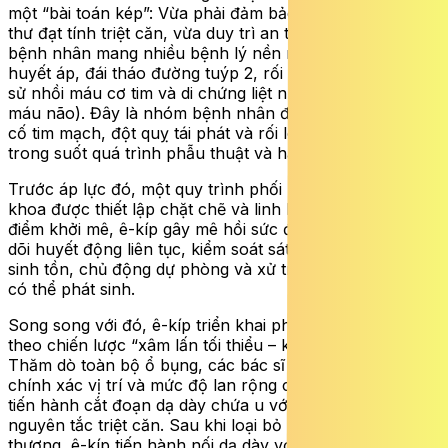
một “bài toán kép”:
V
ừa phải đảm bảo phẫu thuật ung
thư đạt tính triệt căn, vừa duy trì an toàn tối đa cho một
bệnh nhân mang nhiều bệnh lý nền nguy cơ cao (tăng
huyết áp, đái tháo đường
tuýp
2, rối loạn lipid máu, tiền
sử nhồi máu cơ tim và di chứng
liệt nửa người của
nhồi
máu não). Đây là nhóm bệnh nhân đặc biệt dễ gặp biến
cố tim mạch
, đột quỵ tái phát
và rối loạn chuyển hóa
trong suốt quá trình phẫu thuật và hậu phẫu.
Trước áp lực đó, một quy trình phối hợp liên chuyên
khoa được thiết lập chặt chẽ và linh hoạt. Ngay từ thời
điểm khởi mê, ê-kíp gây mê hồi sức đã triển khai theo
dõi huyết động liên tục, kiểm soát sát sao từng chỉ số
sinh tồn, chủ động dự phòng và xử trí sớm các nguy cơ
có thể phát sinh.
Song song
với
đó, ê-kíp triển khai phẫu thuật nội soi
theo chiến lược “xâm lấn tối thiểu – kiểm soát tối đa”.
T
hăm dò toàn bộ ổ bụng,
các bác sĩ
xác định
được
chính xác vị trí và mức độ lan rộng
của khối u
. Bác sĩ
tiến hành cắt đoạn dạ dày chứa u với diện cắt đảm bảo
nguyên tắc triệt căn. Sau khi loại bỏ hoàn toàn tổn
thương, ê-kíp tiến hành nối dạ dày với ruột để tái lập lưu