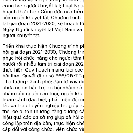
công tác người khuyết tật; Luật Người khuyết tật; Kế
hoạch thực hiện Công ước của Liên hợp quốc về quyền
của người khuyết tật; Chương trình trợ giúp người khuyết
tật giai đoạn 2021-2030; kế hoạch tổ chức thực hiện
Ngày Người khuyết tật Việt Nam và Ngày Quốc tế về
người khuyết tật.
Triển khai thực hiện Chương trình phát triển công tác xã
hội giai đoạn 2021-2030, Chương trình trợ giúp xã hội và
phục hồi chức năng cho người tâm thần, trẻ em tự kỷ và
người rối nhiễu tâm trí giai đoạn 2021-2030. Tổ chức
thực hiện Quy hoạch mạng lưới các cơ sở trợ giúp xã
hội theo Quyết định số 966/QĐ-TTg ngày 17/8/2023 của
Thủ tướng Chính phủ; đầu tư xây dựng, nâng cấp, sửa
chữa cơ sở bảo trợ xã hội nhằm nâng cao chất lượng
chăm sóc người cao tuổi, người khuyết tật, trẻ em có
hoàn cảnh đặc biệt; phát triển đội ngũ người làm công
tác xã hội chuyên nghiệp trợ giúp, chăm sóc người yếu
thế, dễ bị tổn thương; tăng cường các biện pháp quản lý
hiệu quả các cơ sở trợ giúp xã hội công lập và ngoài
công lập trên địa bàn; thực hiện chế độ trợ cấp, phụ
cấp đối với công chức, viên chức và người lao động làm