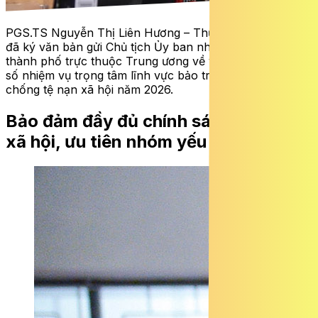
PGS.TS Nguyễn Thị Liên Hương – Thứ trưởng Bộ Y tế
đã ký văn bản gửi Chủ tịch Ủy ban nhân dân các tỉnh,
thành phố trực thuộc Trung ương về việc triển khai một
số nhiệm vụ trọng tâm lĩnh vực bảo trợ xã hội và phòng,
chống tệ nạn xã hội năm 2026.
Bảo đảm đầy đủ chính sách trợ giúp
xã hội, ưu tiên nhóm yếu thế