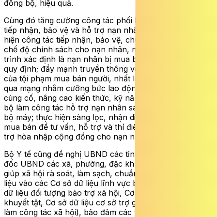
đồng bộ, hiệu quả.
Cùng đó tăng cường công tác phối hợp liên ngành trong
tiếp nhận, bảo vệ và hỗ trợ nạn nhân bị mua bán; thực
hiện công tác tiếp nhận, bảo vệ, chuyển tuyến và hỗ trợ
chế độ chính sách cho nạn nhân, người đang trong quá
trình xác định là nạn nhân bị mua bán kịp thời, đúng
quy định; đẩy mạnh truyền thông về âm mưu, thủ đoạn
của tội phạm mua bán người, nhất là thủ đoạn lừa đảo
qua mạng nhằm cưỡng bức lao động; tổ chức tập huấn,
củng cố, nâng cao kiến thức, kỹ năng cho đội ngũ cán
bộ làm công tác hỗ trợ nạn nhân sau sắp xếp tổ chức
bộ máy; thực hiện sàng lọc, nhận diện dấu hiệu người bị
mua bán để tư vấn, hỗ trợ và thí điểm các mô hình hỗ
trợ hòa nhập cộng đồng cho nạn nhân bị mua bán.
Bộ Y tế cũng đề nghị UBND các tỉnh, thành phố đôn
đốc UBND các xã, phường, đặc khu và các cơ sở trợ
giúp xã hội rà soát, làm sạch, chuẩn hóa và cập nhật dữ
liệu vào các Cơ sở dữ liệu lĩnh vực bảo trợ xã hội (Cơ sở
dữ liệu đối tượng bảo trợ xã hội, Cơ sở dữ liệu người
khuyết tật, Cơ sở dữ liệu cơ sở trợ giúp xã hội và người
làm công tác xã hội), bảo đảm các tiêu chí “Đúng, Đủ,