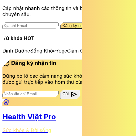
Cập nhật nhanh các thông tin và bài viết sức khỏe
chuyên sâu.
Đăng ký ngay
Từ khóa HOT
Dinh Dưỡng
Sống Khỏe
Yoga
Giảm Cân
mark_email_read
Đăng ký nhận tin
Đừng bỏ lỡ các cẩm nang sức khỏe và bài viết mới nhất
được gửi trực tiếp vào hòm thư của bạn mỗi tuần.
send
Gửi
health_and_safety
Health Việt Pro
Sức khỏe & Đời sống