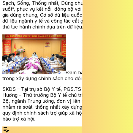
Sạch, Sống, Thống nhất, Dùng chung, Đồng bộ, Xuyên
suốt”, phục vụ kết nối, đồng bộ với Cơ sở dữ liệu quốc
gia dùng chung, Cơ sở dữ liệu quốc gia về dân cư, Cơ sở
dữ liệu ngành y tế và công tác cắt giảm, đơn giản hóa
thủ tục hành chính dựa trên dữ liệu.
Đảm bảo quy trình chặt chẽ
trong xây dựng chính sách cho đối tượng bảo trợ xã hội
SKĐS – Tại trụ sở Bộ Y tế, PGS.TS Nguyễn Thị Liên
Hương – Thứ trưởng Bộ Y tế chủ trì cuộc họp với các
Bộ, ngành Trung ương, đơn vị liên quan của Bộ Y tế
nhằm rà soát, thống nhất xây dựng dự thảo Nghị định
quy định chính sách trợ giúp xã hội đối với đối tượng
bảo trợ xã hội.
edit_note