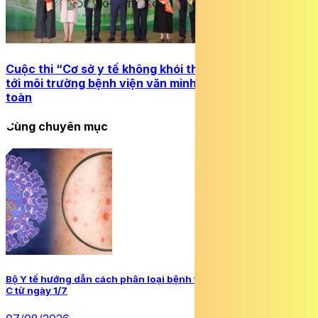
Cuộc thi “Cơ sở y tế không khói thuốc lá” lần II hướng
tới môi trường bệnh viện văn minh, chất lượng và an
toàn
Cùng chuyên mục
Bộ Y tế hướng dẫn cách phân loại bệnh truyền nhiễm nhóm A, B,
C từ ngày 1/7