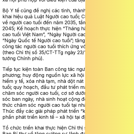
Bộ Y tế cũng đề nghị các tỉnh, thành phố tổ chức triển
khai hiệu quả Luật Người cao tuổi; Chiến lược quốc gia
về người cao tuổi đến năm 2035, tầm nhìn đến năm
2045; Kế hoạch thực hiện “Tháng hành động vì người
cao tuổi Việt Nam”, “Ngày Người cao tuổi Việt Nam”,
“Ngày Quốc tế Người cao tuổi”; tăng cường thực hiện
công tác người cao tuổi thích ứng với già hóa dân số
(theo Chỉ thị số 35/CT-TTg ngày 23/12/2025 của Thủ
tướng Chính phủ).
Tiếp tục kiện toàn Ban công tác người cao tuổi ở địa
phương; huy động nguồn lực xã hội hỗ trợ cấp thẻ bảo
hiểm y tế, xóa nhà tạm, nhà dột nát đối với người cao
tuổi; quy hoạch, đầu tư phát triển mạng lưới các cơ sở
chăm sóc người cao tuổi, cơ sở dưỡng lão, cơ sở chăm
sóc ban ngày, nhà sinh hoạt cộng đồng và các hình
thức chăm sóc người cao tuổi tại nhà, tại cộng đồng.
Thúc đẩy các giải pháp phát triển “kinh tế bạc”, góp
phần phát triển kinh tế – xã hội tại địa phương.
Tổ chức triển khai thực hiện Chỉ thị số 39-CT/TW của
Ban Bí thư về tăng cường sự lãnh đạo của Đảng đối với