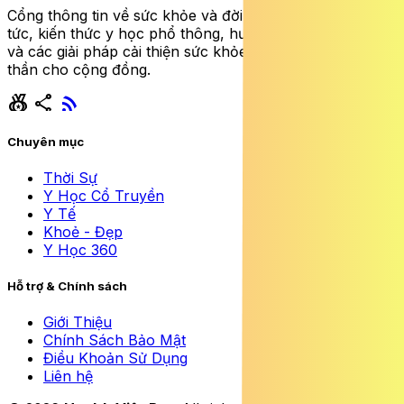
Cổng thông tin về sức khỏe và đời sống cung cấp tin
tức, kiến thức y học phổ thông, hướng dẫn dinh dưỡng
và các giải pháp cải thiện sức khỏe thể chất lẫn tinh
thần cho cộng đồng.
social_leaderboard
share
rss_feed
Chuyên mục
Thời Sự
Y Học Cổ Truyền
Y Tế
Khoẻ - Đẹp
Y Học 360
Hỗ trợ & Chính sách
Giới Thiệu
Chính Sách Bảo Mật
Điều Khoản Sử Dụng
Liên hệ