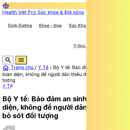
spa
Health Việt Pro
Sức khỏe & Đời sống
Dinh Dưỡng
Khoẻ – Đẹp
Sức Khoẻ TV
Y Học 360
Y Học Cổ Truyền
Y Tế
search
menu
home
Trang chủ
/
Y Tế
/
Bộ Y tế: Bảo đảm an sinh xã hội
toàn diện, không để người dân thiếu đói, bỏ sót đối
tượng
Y Tế
Bộ Y tế: Bảo đảm an sinh xã hội toàn
diện, không để người dân thiếu đói,
bỏ sót đối tượng