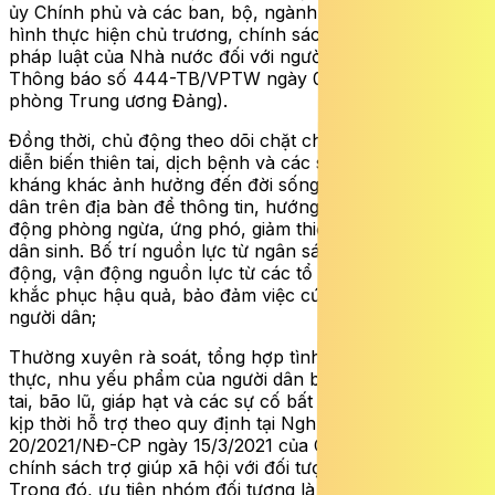
ủy Chính phủ và các ban, bộ, ngành Trung ương về tình
hình thực hiện chủ trương, chính sách của Đảng và
pháp luật của Nhà nước đối với người khuyết tật (theo
Thông báo số 444-TB/VPTW ngày 05/12/2025 của Văn
phòng Trung ương Đảng).
Đồng thời, chủ động theo dõi chặt chẽ, thường xuyên
diễn biến thiên tai, dịch bệnh và các sự cố bất khả
kháng khác ảnh hưởng đến đời sống dân sinh của người
dân trên địa bàn để thông tin, hướng dẫn người dân chủ
động phòng ngừa, ứng phó, giảm thiểu thiệt hại đời sống
dân sinh. Bố trí nguồn lực từ ngân sách địa phương, huy
động, vận động nguồn lực từ các tổ chức, cá nhân để
khắc phục hậu quả, bảo đảm việc cứu trợ kịp thời cho
người dân;
Thường xuyên rà soát, tổng hợp tình hình thiếu lương
thực, nhu yếu phẩm của người dân bị thiệt hại do thiên
tai, bão lũ, giáp hạt và các sự cố bất khả kháng khác để
kịp thời hỗ trợ theo quy định tại Nghị định số
20/2021/NĐ-CP ngày 15/3/2021 của Chính phủ quy định
chính sách trợ giúp xã hội với đối tượng bảo trợ xã hội.
Trong đó, ưu tiên nhóm đối tượng là trẻ em, người