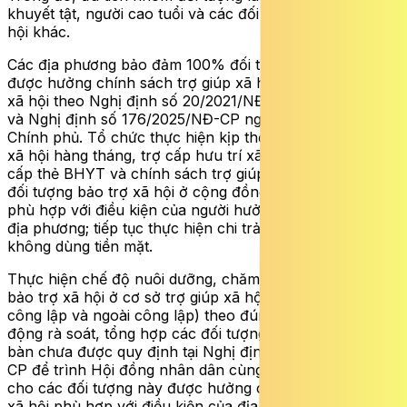
khuyết tật, người cao tuổi và các đối tượng trợ giúp xã
hội khác.
Các địa phương bảo đảm 100% đối tượng đủ điều kiện
được hưởng chính sách trợ giúp xã hội, trợ cấp hưu trí
xã hội theo Nghị định số 20/2021/NĐ-CP ngày 15/3/2021
và Nghị định số 176/2025/NĐ-CP ngày 30/6/2025 của
Chính phủ. Tổ chức thực hiện kịp thời, đầy đủ trợ cấp
xã hội hàng tháng, trợ cấp hưu trí xã hội hàng tháng,
cấp thẻ BHYT và chính sách trợ giúp xã hội khác cho
đối tượng bảo trợ xã hội ở cộng đồng theo quy định,
phù hợp với điều kiện của người hưởng và đặc thù của
địa phương; tiếp tục thực hiện chi trả trợ cấp xã hội
không dùng tiền mặt.
Thực hiện chế độ nuôi dưỡng, chăm sóc cho đối tượng
bảo trợ xã hội ở cơ sở trợ giúp xã hội (bao gồm cơ sở
công lập và ngoài công lập) theo đúng quy định. Chủ
động rà soát, tổng hợp các đối tượng khó khăn trên địa
bàn chưa được quy định tại Nghị định số 20/2021/NĐ-
CP để trình Hội đồng nhân dân cùng cấp quyết định
cho các đối tượng này được hưởng chính sách trợ giúp
xã hội phù hợp với điều kiện của địa phương.