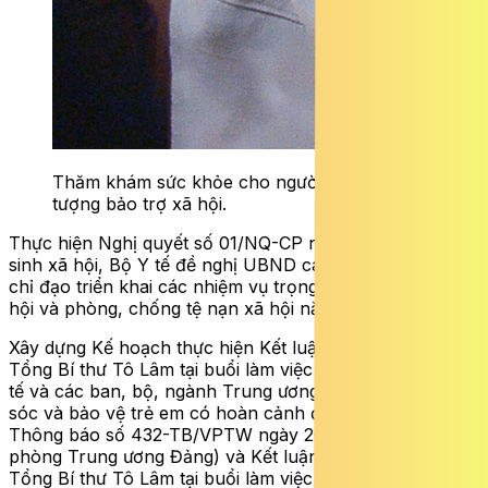
Thăm khám sức khỏe cho người thuộc đối
tượng bảo trợ xã hội.
Thực hiện Nghị quyết số 01/NQ-CP năm 2026 về an
sinh xã hội, Bộ Y tế đề nghị UBND các tỉnh, thành phố
chỉ đạo triển khai các nhiệm vụ trọng tâm về bảo trợ xã
hội và phòng, chống tệ nạn xã hội năm 2026, cụ thể:
Xây dựng Kế hoạch thực hiện Kết luận của đồng chí
Tổng Bí thư Tô Lâm tại buổi làm việc với Đảng ủy Bộ Y
tế và các ban, bộ, ngành Trung ương về công tác chăm
sóc và bảo vệ trẻ em có hoàn cảnh đặc biệt (theo
Thông báo số 432-TB/VPTW ngày 26/11/2025 của Văn
phòng Trung ương Đảng) và Kết luận của đồng chí
Tổng Bí thư Tô Lâm tại buổi làm việc với đại diện Đảng