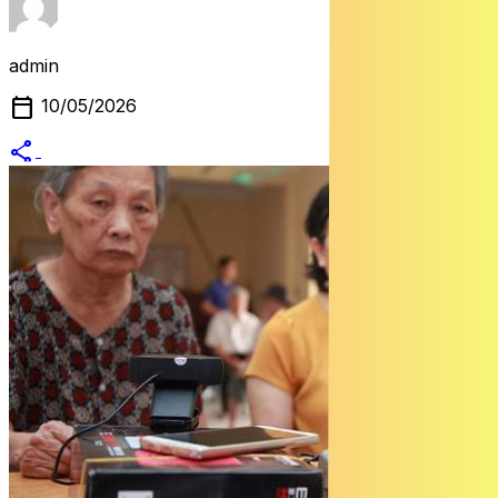
admin
calendar_today
10/05/2026
share
alternate_email