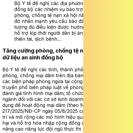
Bộ Y tế đề nghị các địa phương triển khai
đồng bộ các nhiệm vụ bảo trợ xã hội và
phòng, chống tệ nạn xã hội năm 2026, trong
đó nhấn mạnh yêu cầu bảo đảm 100% đối
tượng đủ điều kiện được hưởng chính sách,
hỗ trợ kịp thời người dân bị ảnh hưởng bởi
thiên tai, dịch bệnh…
Tăng cường phòng, chống tệ nạn xã hội, quản lý
dữ liệu an sinh đồng bộ
Bộ Y tế đề nghị các tỉnh, thành phố xây dựng Kế hoạch
phòng, chống mại dâm trên địa bàn; tập trung thực hiện
các biện pháp phòng ngừa tại cộng đồng gắn với tuyên
truyền phổ biến pháp luật về phòng, chống mại dâm;
đánh giá tình hình mại dâm; tổ chức kiểm tra chuyên
ngành đối với các cơ sở kinh doanh dịch vụ dễ bị lợi
dụng để hoạt động mại dâm (theo Nghị định số
217/2025/NĐ-CP ngày 05/8/2025 của Chính phủ); duy
trì và mở rộng các mô hình hiệu quả về can thiệp giảm
hại và hỗ trợ hòa nhập cộng đồng cho người bán dâm;
nâng cao năng lực đội ngũ thực thi bảo đảm triển khai