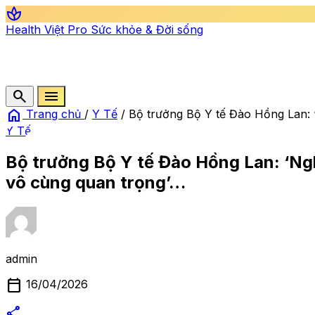
spa
Health Việt Pro
Sức khỏe & Đời sống
search
menu
home
Trang chủ
/
Y Tế
/
Bộ trưởng Bộ Y tế Đào Hồng Lan: 
Y Tế
Bộ trưởng Bộ Y tế Đào Hồng Lan: ‘Ngh
vô cùng quan trọng’…
admin
calendar_today
16/04/2026
share
alternate_email