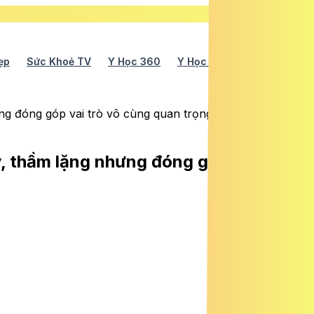
ẹp
Sức Khoẻ TV
Y Học 360
Y Học Cổ Truyền
Y Tế
ng đóng góp vai trò vô cùng quan trọng’…
, thầm lặng nhưng đóng góp vai trò