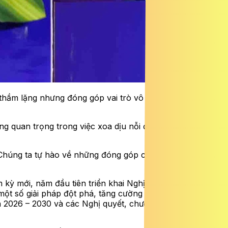
 thầm lặng nhưng đóng góp vai trò vô cùng quan
g quan trọng trong việc xoa dịu nỗi đau, giúp đỡ những
 Chúng ta tự hào về những đóng góp của các đồng chí
kỳ mới, năm đầu tiên triển khai Nghị quyết Đại hội XIV
 một số giải pháp đột phá, tăng cường bảo vệ, chăm sóc
ạn 2026 – 2030 và các Nghị quyết, chương trình hành động