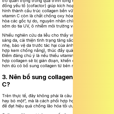
trò quan trọng trong quá trình tổng hợp collagen. Đây là
đồng yếu tố (cofactor) giúp kích hoạt enzyme tham gia
hình thành cấu trúc collagen bền vững. Không chỉ vậy,
vitamin C còn là chất chống oxy hóa mạnh, giúp trung
hòa các gốc tự do, nguyên nhân chính gây lão hóa da
sớm do tia UV, ô nhiễm môi trường và stress oxy hóa.
Nhiều nghiên cứu da liễu cho thấy vitamin C có thể làm
sáng da, cải thiện tình trạng tăng sắc tố, giảm nếp nhăn
nhẹ, bảo vệ da trước tác hại của ánh nắng (khi dùng kết
hợp kem chống nắng), thúc đẩy quá trình tái tạo da.
Điểm đáng chú ý là nếu thiếu vitamin C, quá trình tổng
hợp collagen sẽ bị gián đoạn, khiến da nhanh lão hóa
hơn dù có bổ sung collagen từ bên ngoài.
3. Nên bổ sung collagen hay vitamin
C?
Trên thực tế, đây không phải là câu chuyện “chọn một
hay bỏ một”, mà là cách phối hợp hợp lý giữa hai yếu tố
để đạt hiệu quả chống lão hóa tối ưu.