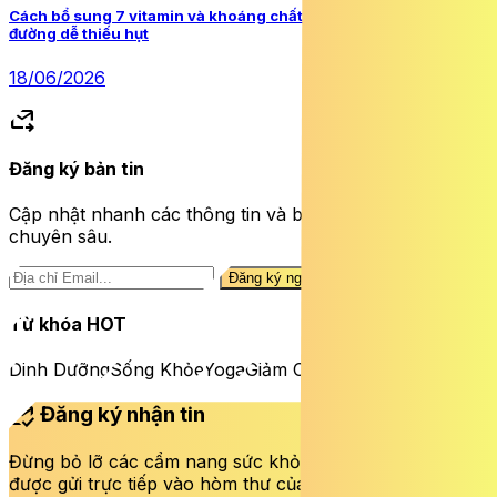
Cách bổ sung 7 vitamin và khoáng chất người mắc đái tháo
đường dễ thiếu hụt
18/06/2026
forward_to_inbox
Đăng ký bản tin
Cập nhật nhanh các thông tin và bài viết sức khỏe
chuyên sâu.
Đăng ký ngay
Từ khóa HOT
Dinh Dưỡng
Sống Khỏe
Yoga
Giảm Cân
mark_email_read
Đăng ký nhận tin
Đừng bỏ lỡ các cẩm nang sức khỏe và bài viết mới nhất
được gửi trực tiếp vào hòm thư của bạn mỗi tuần.