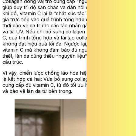
Collagen đóng vai trò cung cấp “nguyên liệu” cấu trúc,
giúp duy trì độ săn chắc và đàn hồi của làn da. Trong
khi đó, vitamin C lại là “chất xúc tác” quan trọng, tham
gia trực tiếp vào quá trình tổng hợp collagen và đồng
thời bảo vệ da trước các tác nhân gây hại như gốc tự do
và tia UV. Nếu chỉ bổ sung collagen nhưng thiếu vitamin
C, quá trình tổng hợp và tái tạo collagen trong cơ thể sẽ
không đạt hiệu quả tối đa. Ngược lại, nếu chỉ bổ sung
vitamin C mà không đảm bảo đủ nguồn protein cần
thiết, làn da cũng thiếu “nguyên liệu” để phục hồi và tái
cấu trúc.
Vì vậy, chiến lược chống lão hóa hiệu quả và bền vững
là kết hợp cả hai: Vừa bổ sung collagen, vừa đảm bảo
cung cấp đủ vitamin C, từ đó tối ưu hóa khả năng tái tạo
và bảo vệ làn da từ bên trong.