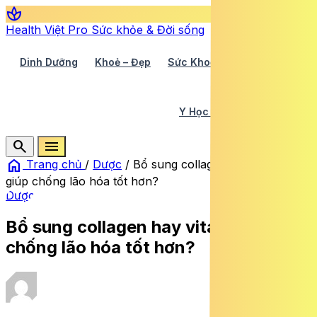
spa
Health Việt Pro
Sức khỏe & Đời sống
Dinh Dưỡng
Khoẻ – Đẹp
Sức Khoẻ TV
Y Học 360
Y Học Cổ Truyền
Y Tế
search
menu
home
Trang chủ
/
Dược
/
Bổ sung collagen hay vitamin C
giúp chống lão hóa tốt hơn?
Dược
Bổ sung collagen hay vitamin C giúp
chống lão hóa tốt hơn?