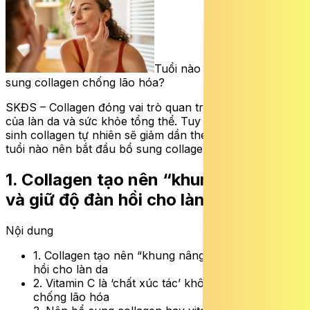
Tuổi nào nên bắt đầu bổ
sung collagen chống lão hóa?
SKĐS – Collagen đóng vai trò quan trọng đối với vẻ đẹp
của làn da và sức khỏe tổng thể. Tuy nhiên, việc sản
sinh collagen tự nhiên sẽ giảm dần theo thời gian. Vậy
tuổi nào nên bắt đầu bổ sung collagen?
1.
Collagen tạo nên “khung nâng đỡ”
và giữ độ đàn hồi cho làn da
Nội dung
1. Collagen tạo nên “khung nâng đỡ” và giữ độ đàn
hồi cho làn da
2. Vitamin C là ‘chất xúc tác’ không thể thiếu trong
chống lão hóa