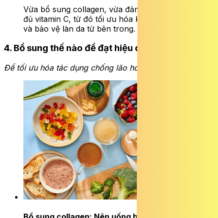
Vừa bổ sung collagen, vừa đảm bảo cung cấp
đủ vitamin C, từ đó tối ưu hóa khả năng tái tạo
và bảo vệ làn da từ bên trong.
4. Bổ sung thế nào để đạt hiệu quả tốt nhất?
Để tối ưu hóa tác dụng chống lão hóa, cần lưu ý:
Bổ sung collagen: Nên uống hay chỉ cần ăn?
ĐỌC