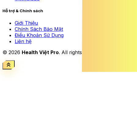
Hỗ trợ & Chính sách
Giới Thiệu
Chính Sách Bảo Mật
Điều Khoản Sử Dụng
Liên hệ
© 2026
Health Việt Pro
. All rights reserved.
keyboard_double_arrow_up