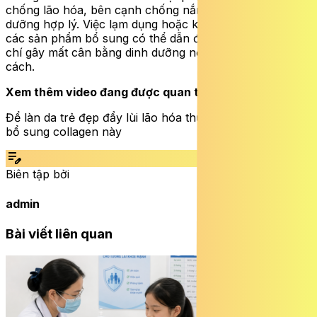
chống lão hóa, bên cạnh chống nắng, dưỡng da và dinh
dưỡng hợp lý. Việc lạm dụng hoặc kỳ vọng quá mức vào
các sản phẩm bổ sung có thể dẫn đến thất vọng, thậm
chí gây mất cân bằng dinh dưỡng nếu dùng không đúng
cách.
Xem thêm video đang được quan tâm:
Để làn da trẻ đẹp đẩy lùi lão hóa thực hiện ngay 5 cách
bổ sung collagen này
edit_note
Biên tập bởi
admin
Bài viết liên quan