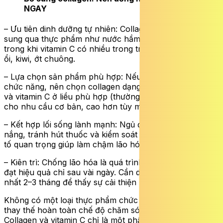
NGAY
– Ưu tiên dinh dưỡng tự nhiên: Collagen có thể được bổ
sung qua thực phẩm như nước hầm xương, cá, da gà,
trong khi vitamin C có nhiều trong trái cây họ cam quýt,
ổi, kiwi, ớt chuông.
– Lựa chọn sản phẩm phù hợp: Nếu sử dụng thực phẩm
chức năng, nên chọn collagen dạng peptides dễ hấp thu
và vitamin C ở liều phù hợp (thường 75-100 mg/ngày
cho nhu cầu cơ bản, cao hơn tùy mục đích).
– Kết hợp lối sống lành mạnh: Ngủ đủ giấc, hạn chế ánh
nắng, tránh hút thuốc và kiểm soát stress là những yếu
tố quan trọng giúp làm chậm lão hóa da.
– Kiên trì: Chống lão hóa là quá trình lâu dài, không thể
đạt hiệu quả chỉ sau vài ngày. Cần duy trì đều đặn ít
nhất 2–3 tháng để thấy sự cải thiện rõ rệt.
Không có một loại thực phẩm chức năng nào có thể
thay thế hoàn toàn chế độ chăm sóc da toàn diện.
Collagen và vitamin C chỉ là một phần trong chiến lược