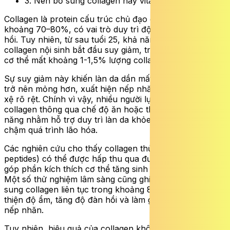
3. Nên bổ sung collagen hay vitamin C?
Collagen là protein cấu trúc chủ đạo của làn da, chiếm
khoảng 70–80%, có vai trò duy trì độ săn chắc và đàn
hồi. Tuy nhiên, từ sau tuổi 25, khả năng tổng hợp
collagen nội sinh bắt đầu suy giảm, trung bình mỗi năm
cơ thể mất khoảng 1-1,5% lượng collagen.
Sự suy giảm này khiến làn da dần mất đi độ căng mịn,
trở nên mỏng hơn, xuất hiện nếp nhăn và dấu hiệu chảy
xệ rõ rệt. Chính vì vậy, nhiều người lựa chọn bổ sung
collagen thông qua chế độ ăn hoặc thực phẩm chức
năng nhằm hỗ trợ duy trì làn da khỏe mạnh và làm
chậm quá trình lão hóa.
Các nghiên cứu cho thấy collagen thủy phân (collagen
peptides) có thể được hấp thu qua đường tiêu hóa và
góp phần kích thích cơ thể tăng sinh collagen nội sinh.
Một số thử nghiệm lâm sàng cũng ghi nhận rằng việc bổ
sung collagen liên tục trong khoảng 8-12 tuần có thể cải
thiện độ ẩm, tăng độ đàn hồi và làm giảm độ sâu của
nếp nhăn.
Tuy nhiên, hiệu quả của collagen không giống nhau ở