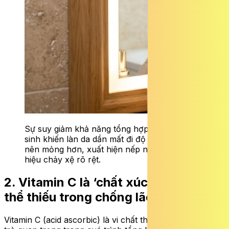
Sự suy giảm khả năng tổng hợp collagen nội
sinh khiến làn da dần mất đi độ căng mịn, trở
nên mỏng hơn, xuất hiện nếp nhăn và dấu
hiệu chảy xệ rõ rệt.
2. Vitamin C là ‘chất xúc tác’ không
thể thiếu trong chống lão hóa
Vitamin C (acid ascorbic) là vi chất thiết yếu, đóng vai