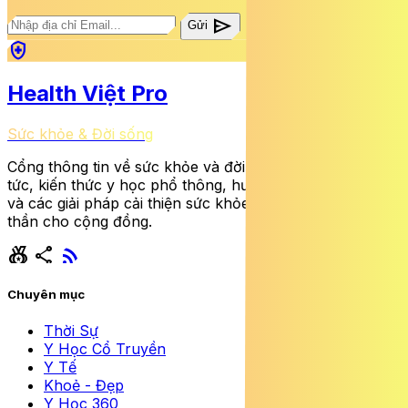
send
Gửi
health_and_safety
Health Việt Pro
Sức khỏe & Đời sống
Cổng thông tin về sức khỏe và đời sống cung cấp tin
tức, kiến thức y học phổ thông, hướng dẫn dinh dưỡng
và các giải pháp cải thiện sức khỏe thể chất lẫn tinh
thần cho cộng đồng.
social_leaderboard
share
rss_feed
Chuyên mục
Thời Sự
Y Học Cổ Truyền
Y Tế
Khoẻ - Đẹp
Y Học 360