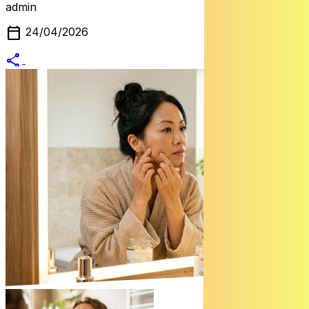
admin
calendar_today
24/04/2026
share
alternate_email