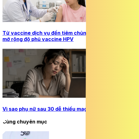
Từ vaccine dịch vụ đến tiêm chủng quốc gia: Cơ hội
mở rộng độ phủ vaccine HPV
Vì sao phụ nữ sau 30 dễ thiếu magie hơn?
Cùng chuyên mục