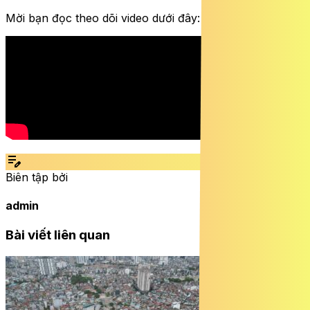
Mời bạn đọc theo dõi video dưới đây:
edit_note
Biên tập bởi
admin
Bài viết liên quan