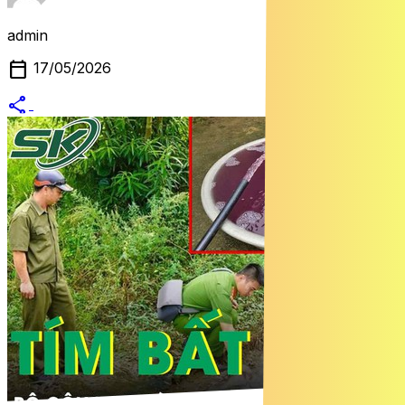
admin
calendar_today
17/05/2026
share
alternate_email