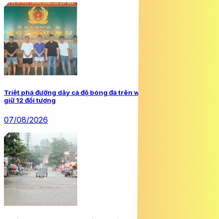
Triệt phá đường dây cá độ bóng đá trên website ‘Bong88’, bắt
giữ 12 đối tượng
07/08/2026