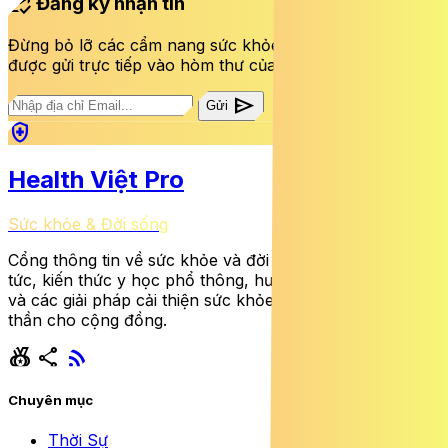
mark_email_read
Đăng ký nhận tin
Đừng bỏ lỡ các cẩm nang sức khỏe và bài viết mới nhất
được gửi trực tiếp vào hòm thư của bạn mỗi tuần.
send
Gửi
health_and_safety
Health Việt Pro
Sức khỏe & Đời sống
Cổng thông tin về sức khỏe và đời sống cung cấp tin
tức, kiến thức y học phổ thông, hướng dẫn dinh dưỡng
và các giải pháp cải thiện sức khỏe thể chất lẫn tinh
thần cho cộng đồng.
social_leaderboard
share
rss_feed
Chuyên mục
Thời Sự