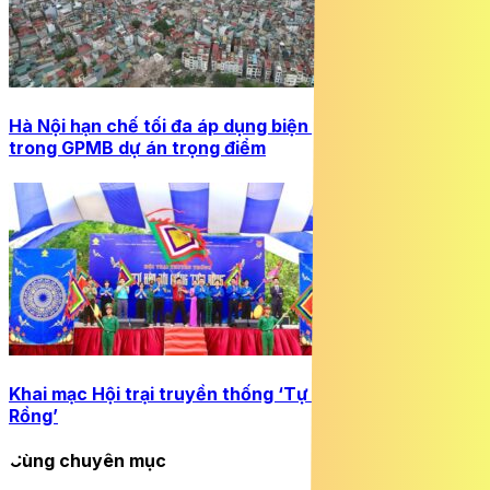
Hà Nội hạn chế tối đa áp dụng biện pháp cưỡng chế
trong GPMB dự án trọng điểm
Khai mạc Hội trại truyền thống ‘Tự hào nòi giống Tiên
Rồng’
Cùng chuyên mục