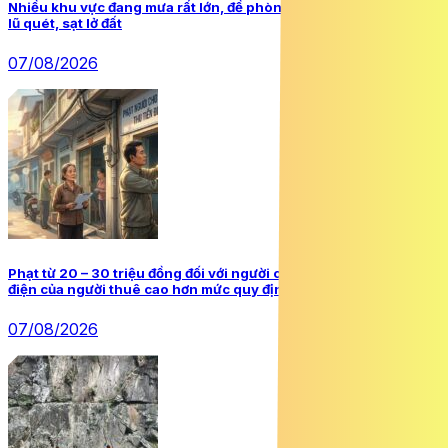
Nhiều khu vực đang mưa rất lớn, đề phòng dông lốc và thiên tai
lũ quét, sạt lở đất
07/08/2026
Phạt từ 20 – 30 triệu đồng đối với người cho thuê nhà thu tiền
điện của người thuê cao hơn mức quy định
07/08/2026