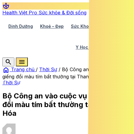
spa
Health Việt Pro
Sức khỏe & Đời sống
Dinh Dưỡng
Khoẻ – Đẹp
Sức Khoẻ TV
Y Học 360
Y Học Cổ Truyền
Y Tế
search
menu
home
Trang chủ
/
Thời Sự
/
Bộ Công an vào cuộc vụ nước
giếng đổi màu tím bất thường tại Thanh Hóa
Thời Sự
Bộ Công an vào cuộc vụ nước giếng
đổi màu tím bất thường tại Thanh
Hóa