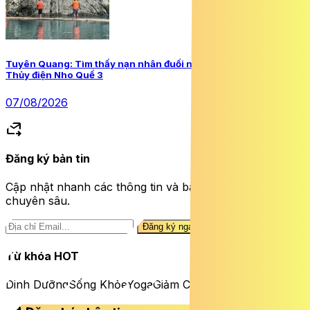
Tuyên Quang: Tìm thấy nạn nhân đuối nước còn lại tại chân
Thủy điện Nho Quế 3
07/08/2026
forward_to_inbox
Đăng ký bản tin
Cập nhật nhanh các thông tin và bài viết sức khỏe
chuyên sâu.
Đăng ký ngay
Từ khóa HOT
Dinh Dưỡng
Sống Khỏe
Yoga
Giảm Cân