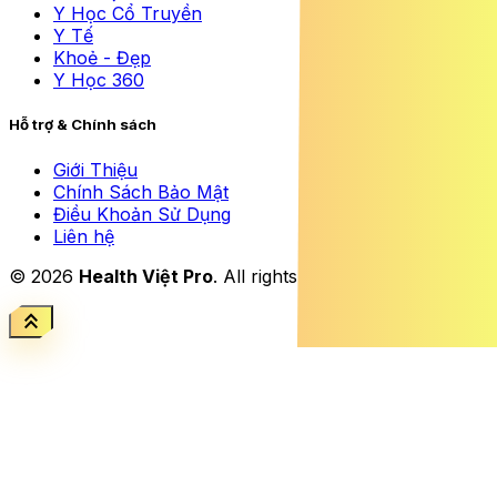
Y Học Cổ Truyền
Y Tế
Khoẻ - Đẹp
Y Học 360
Hỗ trợ & Chính sách
Giới Thiệu
Chính Sách Bảo Mật
Điều Khoản Sử Dụng
Liên hệ
© 2026
Health Việt Pro
. All rights reserved.
keyboard_double_arrow_up