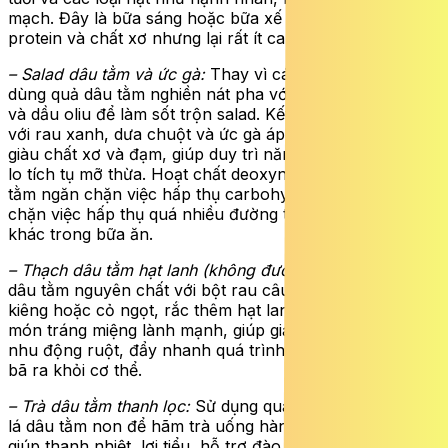
mạch. Đây là bữa sáng hoặc bữa xế cung cấp đủ
protein và chất xơ nhưng lại rất ít calo.
– Salad dâu tằm và ức gà:
Thay vì các loại sốt béo, hãy
dùng quả dâu tằm nghiền nát pha với một chút giấm táo
và dầu oliu để làm sốt trộn salad. Kết hợp dâu tằm tươi
với rau xanh, dưa chuột và ức gà áp chảo. Món ăn này
giàu chất xơ và đạm, giúp duy trì năng lượng mà không
lo tích tụ mỡ thừa. Hoạt chất deoxynojirimycin trong dâu
tằm ngăn chặn việc hấp thụ carbohydrate, giúp ngăn
chặn việc hấp thụ quá nhiều đường từ các thực phẩm
khác trong bữa ăn.
– Thạch dâu tằm hạt lanh (không đường):
Nấu nước ép
dâu tằm nguyên chất với bột rau câu và một ít đường ăn
kiêng hoặc cỏ ngọt, rắc thêm hạt lanh lên trên. Đây là
món tráng miệng lành mạnh, giúp giải nhiệt và hỗ trợ
nhu động ruột, đẩy nhanh quá trình đào thải chất cặn
bã ra khỏi cơ thể.
– Trà dâu tằm thanh lọc:
Sử dụng quả dâu tằm khô hoặc
lá dâu tằm non để hãm trà uống hàng ngày. Trà dâu tằm
giúp thanh nhiệt, lợi tiểu, hỗ trợ đào thải lượng nước dư