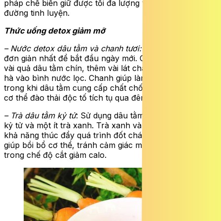
pháp chế biến giữ được tối đa lượng vitamin và hạn chế
đường tinh luyện.
Thức uống detox giảm mỡ
– Nước detox dâu tằm và chanh tươi:
Đây là thức uống
đơn giản nhất để bắt đầu ngày mới. Chỉ cần nghiền nhẹ
vài quả dâu tằm chín, thêm vài lát chanh tươi và lá bạc
hà vào bình nước lọc. Chanh giúp làm sạch hệ tiêu hóa,
trong khi dâu tằm cung cấp chất chống oxy hóa, giúp
cơ thể đào thải độc tố tích tụ qua đêm.
– Trà dâu tằm kỷ tử
: Sử dụng dâu tằm sấy khô hãm cùng
kỷ tử và một ít trà xanh. Trà xanh và dâu tằm đều có
khả năng thúc đẩy quá trình đốt cháy mỡ thừa. Kỷ tử
giúp bồi bổ cơ thể, tránh cảm giác mệt mỏi khi đang
trong chế độ cắt giảm calo.