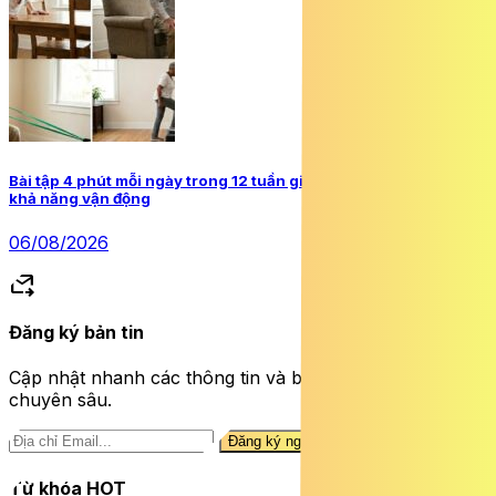
Bài tập 4 phút mỗi ngày trong 12 tuần giúp người cao tuổi tăng
khả năng vận động
06/08/2026
forward_to_inbox
Đăng ký bản tin
Cập nhật nhanh các thông tin và bài viết sức khỏe
chuyên sâu.
Đăng ký ngay
Từ khóa HOT