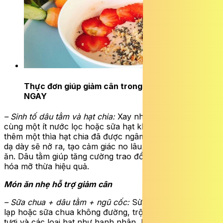
Thực đơn giúp giảm cân trong 1 tuần an toàn
ĐỌC
NGAY
– Sinh tố dâu tằm và hạt chia:
Xay nhuyễn dâu tằm tươi
cùng một ít nước lọc hoặc sữa hạt không đường, sau đó
thêm một thìa hạt chia đã được ngâm. Hạt chia khi vào
dạ dày sẽ nở ra, tạo cảm giác no lâu, hạn chế cơn thèm
ăn. Dâu tằm giúp tăng cường trao đổi chất, hỗ trợ tiêu
hóa mỡ thừa hiệu quả.
Món ăn nhẹ hỗ trợ giảm cân
– Sữa chua + dâu tằm + ngũ cốc:
Sử dụng sữa chua hy
lạp hoặc sữa chua không đường, trộn cùng quả dâu tằm
tươi và các loại hạt như hạnh nhân, hạt điều hoặc yến