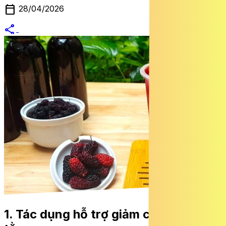
calendar_today
28/04/2026
share
alternate_email
1. Tác dụng
hỗ trợ giảm cân của dâu