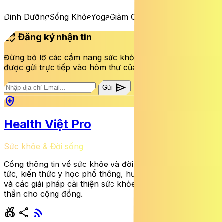
Dinh Dưỡng
Sống Khỏe
Yoga
Giảm Cân
mark_email_read
Đăng ký nhận tin
Đừng bỏ lỡ các cẩm nang sức khỏe và bài viết mới nhất
được gửi trực tiếp vào hòm thư của bạn mỗi tuần.
send
Gửi
health_and_safety
Health Việt Pro
Sức khỏe & Đời sống
Cổng thông tin về sức khỏe và đời sống cung cấp tin
tức, kiến thức y học phổ thông, hướng dẫn dinh dưỡng
và các giải pháp cải thiện sức khỏe thể chất lẫn tinh
thần cho cộng đồng.
social_leaderboard
share
rss_feed