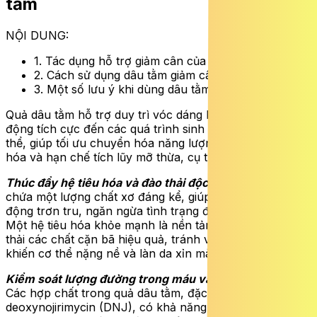
tằm
NỘI DUNG:
1. Tác dụng hỗ trợ giảm cân của dâu tằm
2. Cách sử dụng dâu tằm giảm cân
3. Một số lưu ý khi dùng dâu tằm
Quả dâu tằm hỗ trợ duy trì vóc dáng bằng cách tác
động tích cực đến các quá trình sinh lý tự nhiên của cơ
thể, giúp tối ưu chuyển hóa năng lượng, cải thiện tiêu
hóa và hạn chế tích lũy mỡ thừa, cụ thể:
Thúc đẩy hệ tiêu hóa và đào thải độc tố:
Quả dâu tằm
chứa một lượng chất xơ đáng kể, giúp hệ tiêu hóa hoạt
động trơn tru, ngăn ngừa tình trạng đầy hơi và táo bón.
Một hệ tiêu hóa khỏe mạnh là nền tảng để cơ thể đào
thải các chất cặn bã hiệu quả, tránh việc tích tụ độc tố
khiến cơ thể nặng nề và làn da xỉn màu.
Kiểm soát lượng đường trong máu và giảm tích mỡ
:
Các hợp chất trong quả dâu tằm, đặc biệt là 1-
deoxynojirimycin (DNJ), có khả năng ức chế một loại