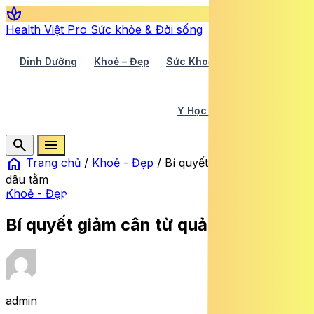
spa
Health Việt Pro
Sức khỏe & Đời sống
Dinh Dưỡng
Khoẻ – Đẹp
Sức Khoẻ TV
Y Học 360
Y Học Cổ Truyền
Y Tế
search
menu
home
Trang chủ
/
Khoẻ - Đẹp
/
Bí quyết giảm cân từ quả
dâu tằm
Khoẻ - Đẹp
Bí quyết giảm cân từ quả dâu tằm
admin