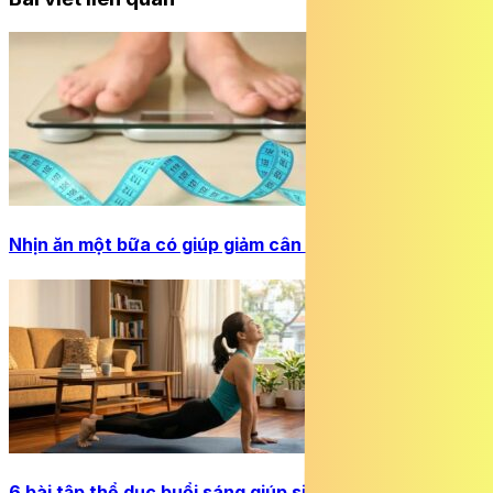
Nhịn ăn một bữa có giúp giảm cân nhanh hơn không?
6 bài tập thể dục buổi sáng giúp siết eo hiệu quả sau