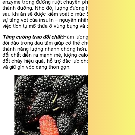
enzyme trong đường ruột chuyên phân hủy tinh bột
thành đường. Nhờ đó, lượng đường hấp thụ vào máu
sau khi ăn sẽ được kiểm soát ở mức ổn định, ngăn chặn
sự tăng vọt của insulin – nguyên nhân chính dẫn đến
việc tích tụ mỡ thừa ở vùng bụng và đùi.
Tăng cường trao đổi chất:
Hàm lượng vitamin nhóm B
dồi dào trong dâu tằm giúp cơ thể chuyển hóa thức ăn
thành năng lượng nhanh chóng hơn. Khi quá trình trao
đổi chất diễn ra mạnh mẽ, lượng calo dư thừa sẽ được
đốt cháy hiệu quả, hỗ trợ đắc lực cho quá trình giảm mỡ
và giữ gìn vóc dáng thon gọn.