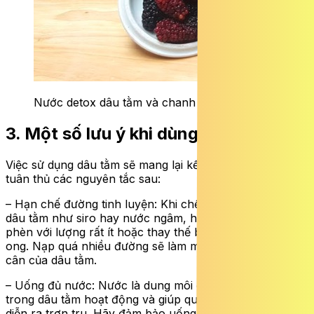
Nước detox dâu tằm và chanh tươi
3. Một số lưu ý khi dùng dâu tằm
Việc sử dụng dâu tằm sẽ mang lại kết quả giảm cân nếu
tuân thủ các nguyên tắc sau:
– Hạn chế đường tinh luyện: Khi chế biến các món từ
dâu tằm như siro hay nước ngâm, hãy sử dụng đường
phèn với lượng rất ít hoặc thay thế bằng cỏ ngọt, mật
ong. Nạp quá nhiều đường sẽ làm mất đi tác dụng giảm
cân của dâu tằm.
– Uống đủ nước: Nước là dung môi cần thiết để chất xơ
trong dâu tằm hoạt động và giúp quá trình thanh lọc
diễn ra trơn tru. Hãy đảm bảo uống đủ 2 lít nước mỗi