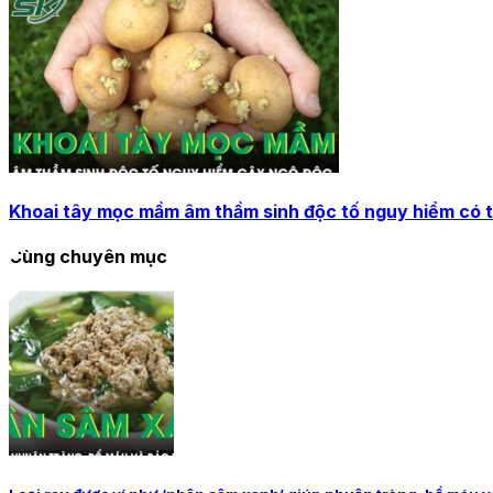
Khoai tây mọc mầm âm thầm sinh độc tố nguy hiểm có 
Cùng chuyên mục