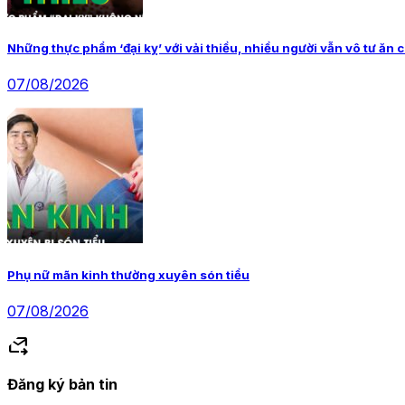
Những thực phẩm ‘đại kỵ’ với vải thiều, nhiều người vẫn vô tư ăn 
07/08/2026
Phụ nữ mãn kinh thường xuyên són tiểu
07/08/2026
forward_to_inbox
Đăng ký bản tin