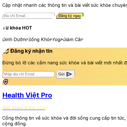
Cập nhật nhanh các thông tin và bài viết sức khỏe chuyê
Đăng ký ngay
Từ khóa HOT
Dinh Dưỡng
Sống Khỏe
Yoga
Giảm Cân
mark_email_read
Đăng ký nhận tin
Đừng bỏ lỡ các cẩm nang sức khỏe và bài viết mới nhất đ
send
Gửi
health_and_safety
Health Việt Pro
Sức khỏe & Đời sống
Cổng thông tin về sức khỏe và đời sống cung cấp tin tức,
cộng đồng.