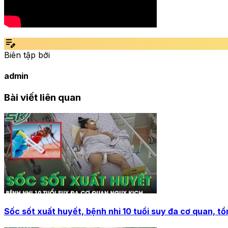
edit_note
Biên tập bởi
admin
Bài viết liên quan
Sốc sốt xuất huyết, bệnh nhi 10 tuổi suy đa cơ quan, t