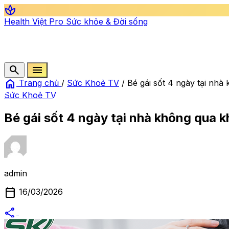
spa
Health Việt Pro
Sức khỏe & Đời sống
search
menu
home
Trang chủ
/
Sức Khoẻ TV
/
Bé gái sốt 4 ngày tại nhà
Sức Khoẻ TV
Bé gái sốt 4 ngày tại nhà không qua k
admin
calendar_today
16/03/2026
share
alternate_email