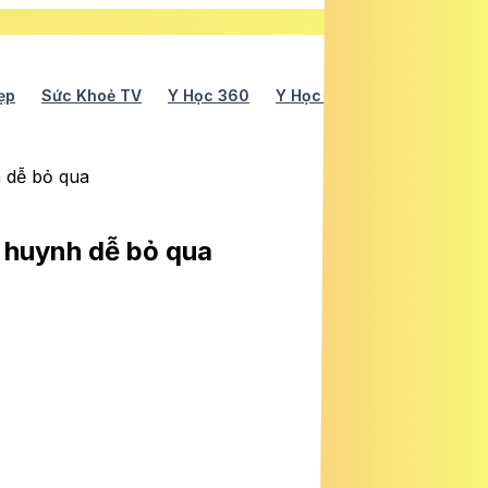
ẹp
Sức Khoẻ TV
Y Học 360
Y Học Cổ Truyền
Y Tế
h dễ bỏ qua
ụ huynh dễ bỏ qua