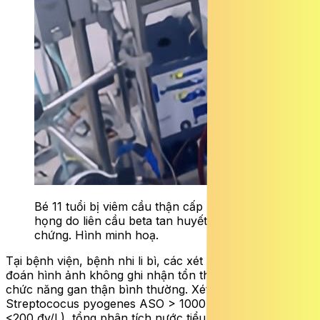
Bé 11 tuổi bị viêm cầu thận cấp hậu viêm
họng do liên cầu beta tan huyết nhóm A biến
chứng. Hình minh hoạ.
Tại bệnh viện, bệnh nhi li bì, các xét nghiệm máu, chẩn
đoán hình ảnh không ghi nhận tổn thương các cơ quan,
chức
năng gan thận bình thường. Xét nghiệm máu
Streptococus pyogenes ASO > 1000 đv/L (bình thường
<200 đv/L), tổng phân tích nước tiểu có đạm (++), hồng