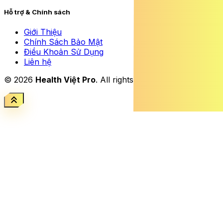
Hỗ trợ & Chính sách
Giới Thiệu
Chính Sách Bảo Mật
Điều Khoản Sử Dụng
Liên hệ
© 2026
Health Việt Pro
. All rights reserved.
keyboard_double_arrow_up