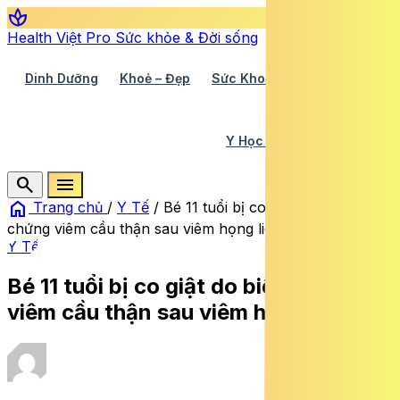
spa
Health Việt Pro
Sức khỏe & Đời sống
Dinh Dưỡng
Khoẻ – Đẹp
Sức Khoẻ TV
Y Học 360
Y Học Cổ Truyền
Y Tế
search
menu
home
Trang chủ
/
Y Tế
/
Bé 11 tuổi bị co giật do biến
chứng viêm cầu thận sau viêm họng liên cầu
Y Tế
Bé 11 tuổi bị co giật do biến chứng
viêm cầu thận sau viêm họng liên cầu