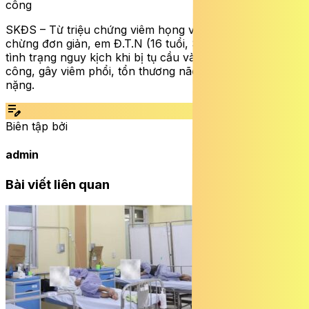
công
SKĐS – Từ triệu chứng viêm họng và sốt cao tưởng
chừng đơn giản, em Đ.T.N (16 tuổi, Sơn La) đã rơi vào
tình trạng nguy kịch khi bị tụ cầu vàng kháng thuốc tấn
công, gây viêm phổi, tổn thương não và hở van tim
nặng.
edit_note
Biên tập bởi
admin
Bài viết liên quan