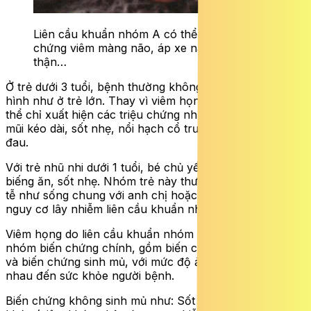
Liên cầu khuẩn nhóm A có thể gây biến
chứng viêm màng não, áp xe não, viêm cầu
thận…
Ở trẻ dưới 3 tuổi, bệnh thường không có biểu hiện điển
hình như ở trẻ lớn. Thay vì viêm họng rõ ràng, trẻ có
thể chỉ xuất hiện các triệu chứng như nghẹt mũi, chảy
mũi kéo dài, sốt nhẹ, nổi hạch cổ trước và quấy khóc do
đau.
Với trẻ nhũ nhi dưới 1 tuổi, bé chủ yếu là quấy khóc,
biếng ăn, sốt nhẹ. Nhóm trẻ này thường có yếu tố dịch
tễ như sống chung với anh chị hoặc đi nhà trẻ – nơi có
nguy cơ lây nhiễm liên cầu khuẩn nhóm A (GAS).
Viêm họng do liên cầu khuẩn nhóm A có thể gây ra hai
nhóm biến chứng chính, gồm biến chứng không sinh mủ
và biến chứng sinh mủ, với mức độ ảnh hưởng khác
nhau đến sức khỏe người bệnh.
Biến chứng không sinh mủ như: Sốt thấp cấp, thấp