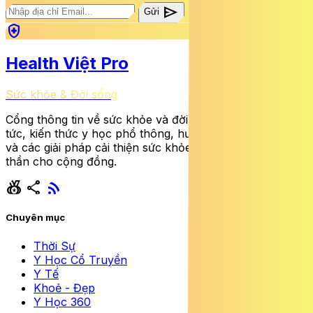
send
Gửi
health_and_safety
Health Việt Pro
Sức khỏe & Đời sống
Cổng thông tin về sức khỏe và đời sống cung cấp tin
tức, kiến thức y học phổ thông, hướng dẫn dinh dưỡng
và các giải pháp cải thiện sức khỏe thể chất lẫn tinh
thần cho cộng đồng.
social_leaderboard
share
rss_feed
Chuyên mục
Thời Sự
Y Học Cổ Truyền
Y Tế
Khoẻ - Đẹp
Y Học 360