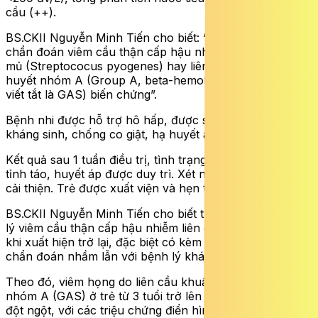
cầu (++).
BS.CKII Nguyễn Minh Tiến cho biết: “Bệnh nhi được
chẩn đoán viêm cầu thận cấp hậu nhiễm liên cầu sinh
mủ (Streptococus pyogenes) hay liên cầu beta tan
huyết nhóm A (Group A, beta-hemolytic Streptococcus
viết tắt là GAS) biến chứng”.
Bệnh nhi được hỗ trợ hô hấp, được sử dụng thuốc
kháng sinh, chống co giật, hạ huyết áp, thuốc lợi tiểu.
Kết quả sau 1 tuần điều trị, tình trạng trẻ cải thiện dần,
tỉnh táo, huyết áp được duy trì. Xét nghiệm nước tiểu có
cải thiện. Trẻ được xuất viện và hẹn tái khám định kỳ.
BS.CKII Nguyễn Minh Tiến cho biết thêm, hiện nay bệnh
lý viêm cầu thận cấp hậu nhiễm liên cầu rất ít gặp nên
khi xuất hiện trở lại, đặc biệt có kèm theo biến chứng dễ
chẩn đoán nhầm lẫn với bệnh lý khác.
Theo đó, viêm họng do liên cầu khuẩn beta tan huyết
nhóm A (GAS) ở trẻ từ 3 tuổi trở lên thường khởi phát
đột ngột, với các triệu chứng điển hình như sốt, đau