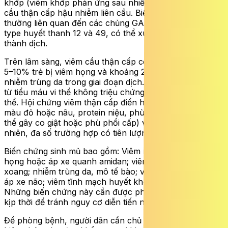
khớp (viêm khớp phản ứng sau nhiễm liên cầu), viêm
cầu thận cấp hậu nhiễm liên cầu. Biến chứng thận
thường liên quan đến các chủng GAS gây bệnh như
type huyết thanh 12 và 49, có thể xuất hiện rải rác hoặc
thành dịch.
Trên lâm sàng, viêm cầu thận cấp có thể gặp ở khoảng
5–10% trẻ bị viêm họng và khoảng 25% trường hợp
nhiễm trùng da trong giai đoạn dịch. Biểu hiện đa dạng,
từ tiểu máu vi thể không triệu chứng đến tiểu máu đại
thể. Hội chứng viêm thận cấp điển hình với nước tiểu
màu đỏ hoặc nâu, protein niệu, phù, tăng huyết áp (có
thể gây co giật hoặc phù phổi cấp) và suy thận cấp. Tuy
nhiên, đa số trường hợp có tiên lượng tốt.
Biến chứng sinh mủ bao gồm: Viêm mô tế bào vùng hầu
họng hoặc áp xe quanh amidan; viêm tai giữa; viêm
xoang; nhiễm trùng da, mô tế bào; viêm màng não hoặc
áp xe não; viêm tĩnh mạch huyết khối tĩnh mạch cảnh.
Những biến chứng này cần được phát hiện và điều trị
kịp thời để tránh nguy cơ diễn tiến nặng.
Để phòng bệnh, người dân cần chủ động thực hiện các