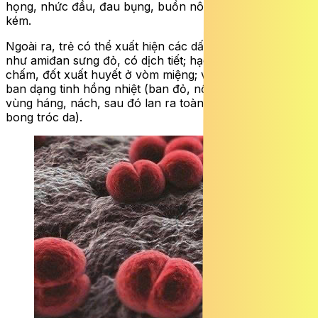
họng, nhức đầu, đau bụng, buồn nôn, nôn và ăn uống
kém.
Ngoài ra, trẻ có thể xuất hiện các dấu hiệu đặc trưng
như amiđan sưng đỏ, có dịch tiết; hạch trước cổ sưng;
chấm, đốt xuất huyết ở vòm miệng; viêm lưỡi gà; phát
ban dạng tinh hồng nhiệt (ban đỏ, nốt nhỏ xuất hiện ở
vùng háng, nách, sau đó lan ra toàn thân và các chi, rồi
bong tróc da).