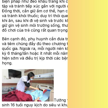
biện pháp như đeo khẩu trang khi cần thiết; hạn chế tụ
tập và tránh tiếp xúc gần với người đang mắc bệnh.
Đồng thời, cần giữ ấm cơ thể, hạn chế sử dụng nước đá
và tránh khói thuốc; duy trì thói quen rửa tay sạch trước
khi ăn, sau khi đi vệ sinh và trước khi chăm sóc trẻ. Việc
giữ gìn vệ sinh môi trường sống, thường xuyên làm sạch
đồ chơi của trẻ cũng rất quan trọng.
Bên cạnh đó, phụ huynh cần đưa trẻ đi uống vitamin A
và tiêm chủng đầy đủ theo chương trình tiêm chủng
quốc gia. Ngoài ra, mỗi người nên khám sức khỏe định
kỳ 6 tháng/lần hoặc ít nhất mỗi năm một lần để phát
hiện sớm và điều trị kịp thời các bệnh lý có thể gây viêm
họng.
Tưởng viêm họng nhẹ, nữ
sinh 16 tuổi nguy kịch do siêu vi khuẩn kháng thuốc tấn