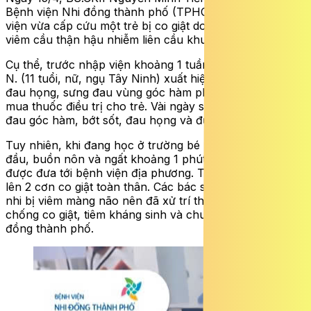
Bệnh viện Nhi đồng thành phố (TPHCM) cho biết, bệnh
viện vừa cấp cứu một trẻ bị co giật do biến chứng của
viêm cầu thận hậu nhiễm liên cầu khuẩn.
Cụ thể, trước nhập viện khoảng 1 tuần, bệnh nhi N. P. D.
N. (11 tuổi, nữ, ngụ Tây Ninh) xuất hiện tình trạng sốt,
đau họng, sưng đau vùng góc hàm phải. Gia đình đã tự
mua thuốc điều trị cho trẻ. Vài ngày sau, trẻ giảm sưng
đau góc hàm, bớt sốt, đau họng và được đi học lại.
Tuy nhiên, khi đang học ở trường bé bỗng nhiên đau
đầu, buồn nôn và ngất khoảng 1 phút sau đó tỉnh lại và
được đưa tới bệnh viện địa phương. Tại đây, bệnh nhi
lên 2 cơn co giật toàn thân. Các bác sĩ chẩn đoán bệnh
nhi bị viêm màng não nên đã xử trí thở oxy, thuốc
chống co giật, tiêm kháng sinh và chuyển Bệnh viện Nhi
đồng thành phố.