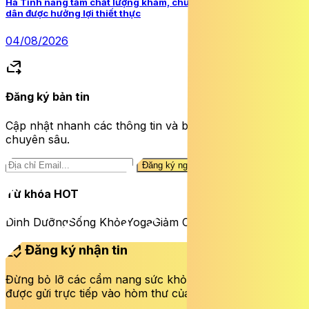
Hà Tĩnh nâng tầm chất lượng khám, chữa bệnh từ cơ sở: Người
dân được hưởng lợi thiết thực
04/08/2026
forward_to_inbox
Đăng ký bản tin
Cập nhật nhanh các thông tin và bài viết sức khỏe
chuyên sâu.
Đăng ký ngay
Từ khóa HOT
Dinh Dưỡng
Sống Khỏe
Yoga
Giảm Cân
mark_email_read
Đăng ký nhận tin
Đừng bỏ lỡ các cẩm nang sức khỏe và bài viết mới nhất
được gửi trực tiếp vào hòm thư của bạn mỗi tuần.