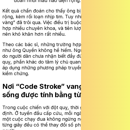
đoán nhồi máu não diện rộng. Ảnh: Đan Tâm.
Kết quả chẩn đoán cho thấy ông bị nhồi máu não diện
rộng, kèm rối loạn nhịp tim. Tuy nhiên, lúc này “giờ
vàng” đã trôi qua. Việc điều trị buộc phải kéo dài, phối
hợp nhiều chuyên khoa, và tiên lượng phục hồi cũng trở
nên khó khăn hơn rất nhiều.
Theo các bác sĩ, những trường hợp nhập viện muộn
như ông Quyền không hề hiếm. Nguyên nhân một phần
do người dân chưa nhận biết đầy đủ các dấu hiệu đột
quỵ, phần khác do tâm lý chủ quan, chần chừ, thậm chí
áp dụng những phương pháp truyền miệng chưa được
kiểm chứng.
Nơi “Code Stroke” vang lên và sự
sống được tính bằng từng phút
Trong cuộc chiến với đột quỵ, thời gian là yếu tố quyết
định. Ở tuyến đầu cấp cứu, mỗi ngày của các bác sĩ là
một cuộc chạy đua không ngừng nghỉ, nơi từng phút,
từng giây đều có thể thay đổi số phận của một con