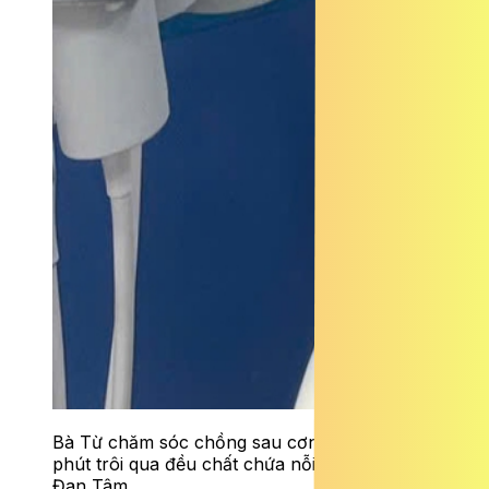
Bà Từ chăm sóc chồng sau cơn đột quỵ, từng
phút trôi qua đều chất chứa nỗi lo lắng. Ảnh:
Đan Tâm.