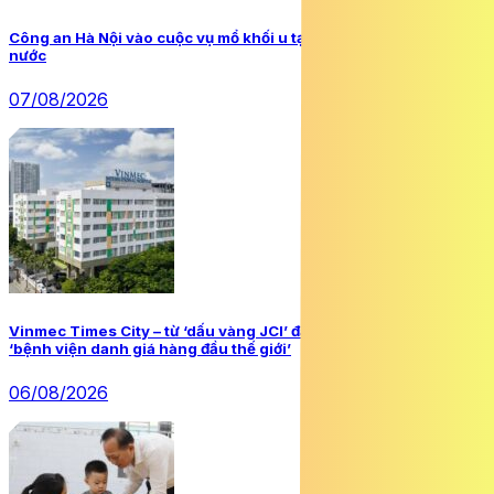
Công an Hà Nội vào cuộc vụ mổ khối u tại cơ sở chữa bệnh bằng
nước
07/08/2026
Vinmec Times City – từ ‘dấu vàng JCI’ đầu tiên tại Việt Nam đến
‘bệnh viện danh giá hàng đầu thế giới’
06/08/2026