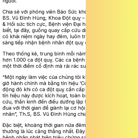
người.
Chia sẻ với phóng viên Báo Sức khỏe và Đời sống, Th.S,
BS. Vũ Đình Hùng, Khoa Đột quỵ – Trung tâm Cấp cứu
& Hồi sức tích cực, Bệnh viện Đại học Y Hà Nội cho
biết, tại đây, guồng quay cấp cứu diễn ra liên tục, không
có khái niệm ngày hay đêm, luôn trong trạng thái sẵn
sàng tiếp nhận bệnh nhân đột quỵ cấp.
Theo thống kê, trung bình mỗi năm đơn vị tiếp nhận
hơn 1.000 ca đột quỵ. Các ca bệnh không tập trung vào
một thời điểm cố định mà rải rác suốt 24 giờ.
“Một ngày làm việc của chúng tôi không bắt đầu bằng
giờ hành chính mà bằng tín hiệu ‘Code Stroke’ – báo
động đỏ khi có ca đột quỵ cần cấp cứu khẩn cấp. Khi
tín hiệu này được kích hoạt, toàn bộ ê-kíp từ bác sĩ cấp
cứu, thần kinh đến điều dưỡng lập tức phối hợp, chạy
đua với thời gian để giành lại cơ hội sống cho bệnh
nhân”, Th.S, BS. Vũ Đình Hùng chia sẻ.
Đặc biệt, khoảng thời gian nửa đêm và rạng sáng
thường là lúc căng thẳng nhất. Đây là thời điểm nhiều
bệnh nhân phát hiện triệu chứng sau khi thức dậy, khiến