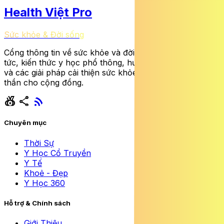
Health Việt Pro
Sức khỏe & Đời sống
Cổng thông tin về sức khỏe và đời sống cung cấp tin
tức, kiến thức y học phổ thông, hướng dẫn dinh dưỡng
và các giải pháp cải thiện sức khỏe thể chất lẫn tinh
thần cho cộng đồng.
social_leaderboard
share
rss_feed
Chuyên mục
Thời Sự
Y Học Cổ Truyền
Y Tế
Khoẻ - Đẹp
Y Học 360
Hỗ trợ & Chính sách
Giới Thiệu