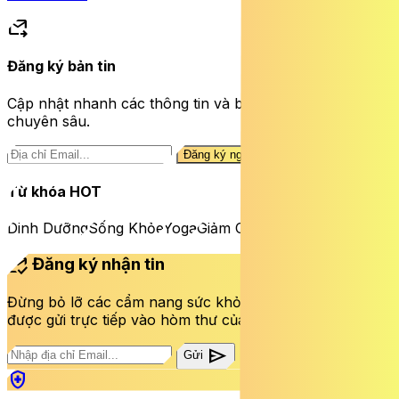
forward_to_inbox
Đăng ký bản tin
Cập nhật nhanh các thông tin và bài viết sức khỏe
chuyên sâu.
Đăng ký ngay
Từ khóa HOT
Dinh Dưỡng
Sống Khỏe
Yoga
Giảm Cân
mark_email_read
Đăng ký nhận tin
Đừng bỏ lỡ các cẩm nang sức khỏe và bài viết mới nhất
được gửi trực tiếp vào hòm thư của bạn mỗi tuần.
send
Gửi
health_and_safety