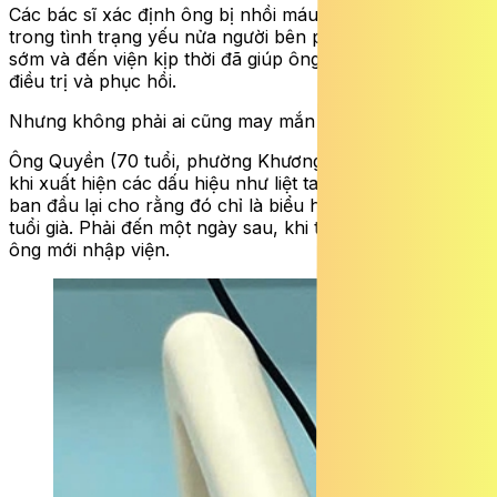
Các bác sĩ xác định ông bị nhồi máu não cấp, nhập viện
trong tình trạng yếu nửa người bên phải. Việc phát hiện
sớm và đến viện kịp thời đã giúp ông có thêm cơ hội
điều trị và phục hồi.
Nhưng không phải ai cũng may mắn như vậy….
Ông Quyền (70 tuổi, phường Khương Thượng, Hà Nội)
khi xuất hiện các dấu hiệu như liệt tay chân, nói khó,
ban đầu lại cho rằng đó chỉ là biểu hiện mệt mỏi của
tuổi già. Phải đến một ngày sau, khi tình trạng trở nặng,
ông mới nhập viện.