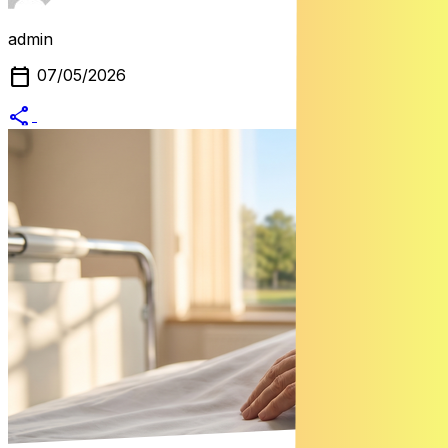
admin
calendar_today
07/05/2026
share
alternate_email