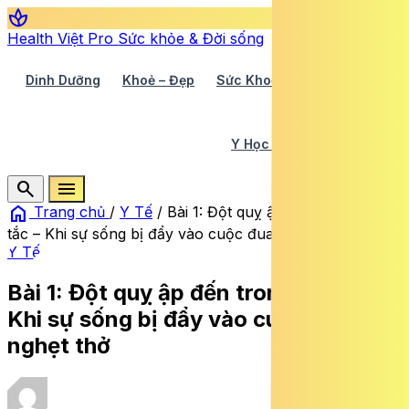
spa
Health Việt Pro
Sức khỏe & Đời sống
Dinh Dưỡng
Khoẻ – Đẹp
Sức Khoẻ TV
Y Học 360
Y Học Cổ Truyền
Y Tế
search
menu
home
Trang chủ
/
Y Tế
/
Bài 1: Đột quỵ ập đến trong tích
tắc – Khi sự sống bị đẩy vào cuộc đua nghẹt thở
Y Tế
Bài 1: Đột quỵ ập đến trong tích tắc –
Khi sự sống bị đẩy vào cuộc đua
nghẹt thở