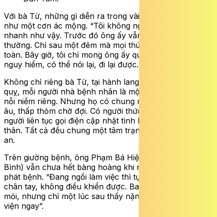
Với bà Từ, những gì diễn ra trong vài giờ hôm đó giống
như một cơn ác mộng. “Tôi không nghĩ đột quỵ lại đến
nhanh như vậy. Trước đó ông ấy vẫn sinh hoạt bình
thường. Chỉ sau một đêm mà mọi thứ thay đổi hoàn
toàn. Bây giờ, tôi chỉ mong ông ấy qua được giai đoạn
nguy hiểm, có thể nói lại, đi lại được… thế là mừng rồi”.
Không chỉ riêng bà Từ, tại hành lang khu vực Khoa Đột
quỵ, mỗi người nhà bệnh nhân là một câu chuyện, một
nỗi niềm riêng. Nhưng họ có chung một ánh mắt đầy lo
âu, thấp thỏm chờ đợi. Có người thức trắng đêm, có
người liên tục gọi điện cập nhật tình hình cho người
thân. Tất cả đều chung một tâm trạng: hồi hộp và bất
an.
Trên giường bệnh, ông Phạm Bá Hiệp (53 tuổi, Ninh
Bình) vẫn chưa hết bàng hoàng khi nhớ lại khoảnh khắc
phát bệnh. “Đang ngồi làm việc thì tự nhiên tôi thấy tê
chân tay, không điều khiển được. Ban đầu nghĩ chắc do
mỏi, nhưng chỉ một lúc sau thấy nặng hơn nên tôi vào
viện ngay”.