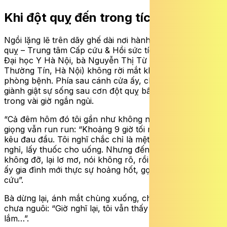
Khi đột quỵ đến trong tích tắc
Ngồi lặng lẽ trên dãy ghế dài nơi hành lang Khoa Đột
quỵ – Trung tâm Cấp cứu & Hồi sức tích cực, Bệnh viện
Đại học Y Hà Nội, bà Nguyễn Thị Từ (68 tuổi, xã
Thường Tín, Hà Nội) không rời mắt khỏi cánh cửa
phòng bệnh. Phía sau cánh cửa ấy, chồng bà đang
giành giật sự sống sau cơn đột quỵ bất ngờ ập đến chỉ
trong vài giờ ngắn ngủi.
“Cả đêm hôm đó tôi gần như không ngủ”, bà Từ kể,
giọng vẫn run run: “Khoảng 9 giờ tối ngày 10/4, ông ấy
kêu đau đầu. Tôi nghĩ chắc chỉ là mệt nên bảo nằm
nghỉ, lấy thuốc cho uống. Nhưng đến nửa đêm vẫn
không đỡ, lại lơ mơ, nói không rõ, rồi nôn nhiều… Lúc
ấy gia đình mới thực sự hoảng hốt, gọi xe đưa đi cấp
cứu”.
Bà dừng lại, ánh mắt chùng xuống, chất chứa nỗi lo lắng
chưa nguôi: “Giờ nghĩ lại, tôi vẫn thấy thương ông ấy
lắm…”.