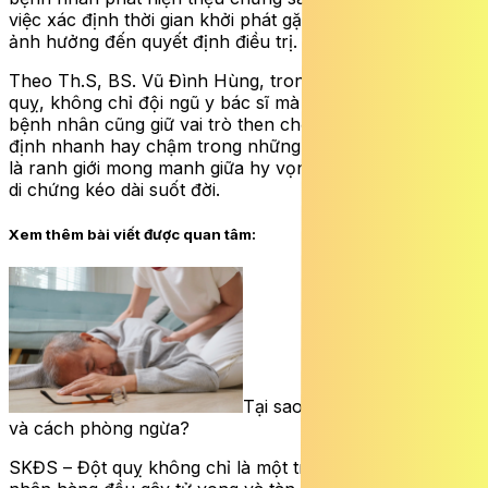
việc xác định thời gian khởi phát gặp khó khăn, từ đó
ảnh hưởng đến quyết định điều trị.
Theo Th.S, BS. Vũ Đình Hùng, trong cuộc chiến với đột
quỵ, không chỉ đội ngũ y bác sĩ mà chính người thân
bệnh nhân cũng giữ vai trò then chốt. Bởi đôi khi, quyết
định nhanh hay chậm trong những phút đầu tiên chính
là ranh giới mong manh giữa hy vọng phục hồi và những
di chứng kéo dài suốt đời.
Xem thêm bài viết được quan tâm:
Tại sao đột quỵ dễ tái phát
và cách phòng ngừa?
SKĐS – Đột quỵ không chỉ là một trong những nguyên