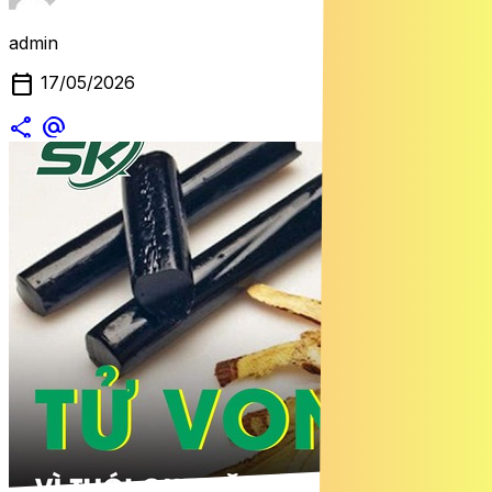
admin
calendar_today
17/05/2026
share
alternate_email