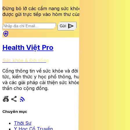
Đừng bỏ lỡ các cẩm nang sức khỏe và bài viết mới nhất
được gửi trực tiếp vào hòm thư của bạn mỗi tuần.
send
Gửi
health_and_safety
Health Việt Pro
Sức khỏe & Đời sống
Cổng thông tin về sức khỏe và đời sống cung cấp tin
tức, kiến thức y học phổ thông, hướng dẫn dinh dưỡng
và các giải pháp cải thiện sức khỏe thể chất lẫn tinh
thần cho cộng đồng.
social_leaderboard
share
rss_feed
Chuyên mục
Thời Sự
Y Học Cổ Truyền