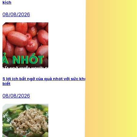
kịch
08/08/2026
5 lợi ích bất ngờ của quả nhót với sức khỏe, nhiều người chưa
biết
08/08/2026