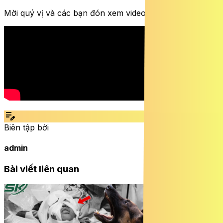
Mời quý vị và các bạn đón xem video dưới đây:
edit_note
Biên tập bởi
admin
Bài viết liên quan