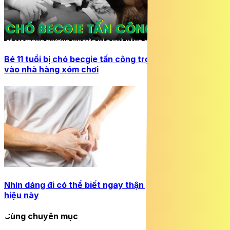
Bé 11 tuổi bị chó becgie tấn công trọng thương khi trèo
vào nhà hàng xóm chơi
Nhìn dáng đi có thể biết ngay thận yếu từ những dấu
hiệu này
Cùng chuyên mục