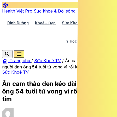
spa
Health Việt Pro
Sức khỏe & Đời sống
Dinh Dưỡng
Khoẻ – Đẹp
Sức Khoẻ TV
Y Học 360
Y Học Cổ Truyền
Y Tế
search
menu
home
Trang chủ
/
Sức Khoẻ TV
/
Ăn cam thảo đen kéo dài
người đàn ông 54 tuổi tử vong vì rối loạn nhịp tim
Sức Khoẻ TV
Ăn cam thảo đen kéo dài người đàn
ông 54 tuổi tử vong vì rối loạn nhịp
tim