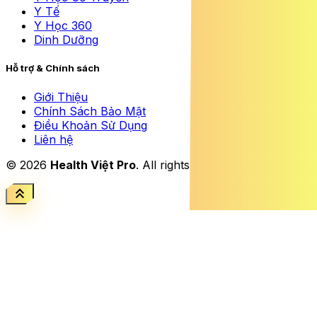
Y Tế
Y Học 360
Dinh Dưỡng
Hỗ trợ & Chính sách
Giới Thiệu
Chính Sách Bảo Mật
Điều Khoản Sử Dụng
Liên hệ
© 2026
Health Việt Pro
. All rights reserved.
keyboard_double_arrow_up