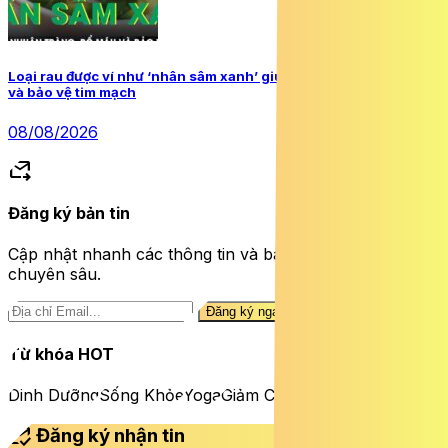
Loại rau được ví như ‘nhân sâm xanh’ giúp nhuận tràng, bổ máu
và bảo vệ tim mạch
08/08/2026
forward_to_inbox
Đăng ký bản tin
Cập nhật nhanh các thông tin và bài viết sức khỏe
chuyên sâu.
Đăng ký ngay
Từ khóa HOT
Dinh Dưỡng
Sống Khỏe
Yoga
Giảm Cân
mark_email_read
Đăng ký nhận tin