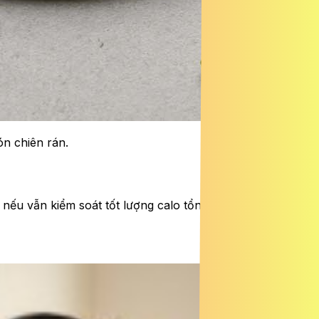
n chiên rán.
nếu vẫn kiểm soát tốt lượng calo tổng thể, ăn bánh cuốn