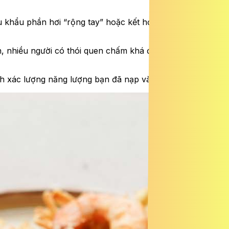
 khẩu phần hơi “rộng tay” hoặc kết hợp với nhiều món
n, nhiều người có thói quen chấm khá đậm. Lượng đường
h xác lượng năng lượng bạn đã nạp vào.