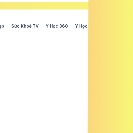
ẹp
Sức Khoẻ TV
Y Học 360
Y Học Cổ Truyền
Y Tế