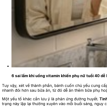
6 sai lầm khi uống vitamin khiến phụ nữ tuổi 40 dễ
Tuy vậy, xét về thành phần, bánh cuốn chủ yếu cung cấp t
nhanh đói hơn sau bữa ăn, từ đó dễ ăn thêm bữa phụ hoặ
Một yếu tố khác cần lưu ý là phản ứng đường huyết.
Tin
trạng này lặp lại thường xuyên vào mỗi buổi sáng, nguy c