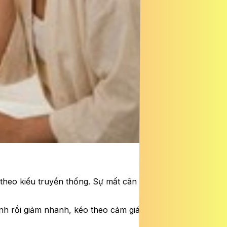
 theo kiểu truyền thống. Sự mất cân đối này khiến bạn
nh rồi giảm nhanh, kéo theo cảm giác thèm ăn. Nếu tình