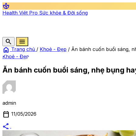
spa
Health Việt Pro
Sức khỏe & Đời sống
search
menu
home
Trang chủ
/
Khoẻ - Đẹp
/
Ăn bánh cuốn buổi sáng, n
Khoẻ - Đẹp
Ăn bánh cuốn buổi sáng, nhẹ bụng ha
admin
calendar_today
11/05/2026
share
alternate_email