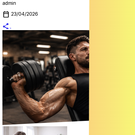
admin
calendar_today
23/04/2026
share
alternate_email