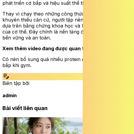
phát triển cơ bắp và hiệu suất thể thao.
Thay vì chạy theo những công thức cố định hay lời
khuyên thiếu căn cứ, người tập nên tiếp cận luyện tập
dựa trên bằng chứng khoa học và lắng nghe phản ứng
của cơ thể. Đây chính là nền tảng để đạt được tiến bộ
bền vững và an toàn.
Xem thêm video đang được quan tâm:
Có nên bổ sung quá nhiều protein để tăng cường cơ
bắp khi gym.
edit_note
Biên tập bởi
admin
Bài viết liên quan