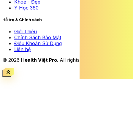
Khoẻ - Đẹp
Y Học 360
Hỗ trợ & Chính sách
Giới Thiệu
Chính Sách Bảo Mật
Điều Khoản Sử Dụng
Liên hệ
© 2026
Health Việt Pro
. All rights reserved.
keyboard_double_arrow_up