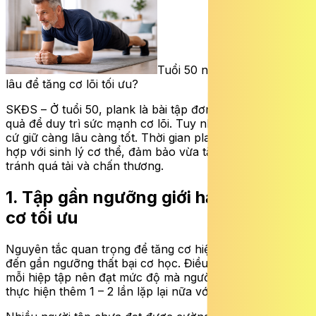
Tuổi 50 nên giữ plank bao
lâu để tăng cơ lõi tối ưu?
SKĐS – Ở tuổi 50, plank là bài tập đơn giản nhưng hiệu
quả để duy trì sức mạnh cơ lõi. Tuy nhiên, không phải
cứ giữ càng lâu càng tốt. Thời gian plank tối ưu cần phù
hợp với sinh lý cơ thể, đảm bảo vừa tăng sức bền vừa
tránh quá tải và chấn thương.
1. Tập gần ngưỡng giới hạn giúp tăng
cơ tối ưu
Nguyên tắc quan trọng để tăng cơ hiệu quả là tập luyện
đến gần ngưỡng thất bại cơ học. Điều này có nghĩa là
mỗi hiệp tập nên đạt mức độ mà người tập chỉ có thể
thực hiện thêm 1 – 2 lần lặp lại nữa với kỹ thuật chuẩn.