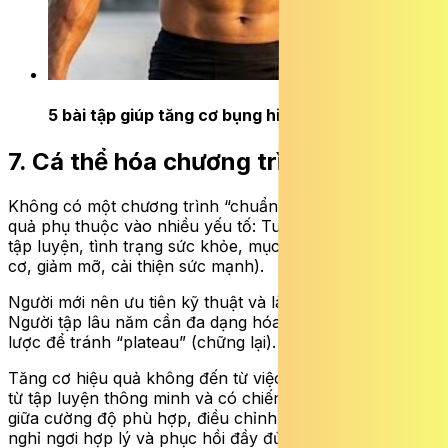
5 bài tập giúp tăng cơ bụng hiệu quả
ĐỌC NGAY
7. Cá thể hóa chương trình tập luyện
Không có một chương trình “chuẩn” cho tất cả. Hiệu
quả phụ thuộc vào nhiều yếu tố: Tuổi, giới tính, trình độ
tập luyện, tình trạng sức khỏe, mục tiêu cá nhân (tăng
cơ, giảm mỡ, cải thiện sức mạnh).
Người mới nên ưu tiên kỹ thuật và làm quen cường độ.
Người tập lâu năm cần đa dạng hóa bài tập và chiến
lược để tránh “plateau” (chững lại).
Tăng cơ hiệu quả không đến từ việc tập nhiều hơn, mà
từ tập luyện thông minh và có chiến lược. Việc kết hợp
giữa cường độ phù hợp, điều chỉnh số lần lặp linh hoạt,
nghỉ ngơi hợp lý và phục hồi đầy đủ sẽ giúp tối ưu hóa