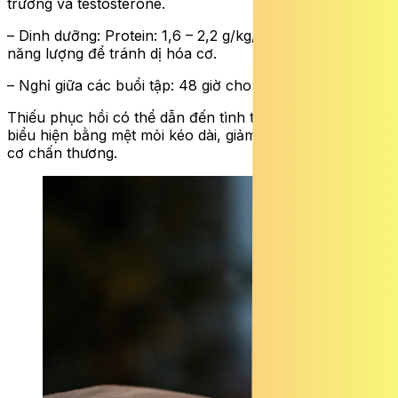
trưởng và testosterone.
– Dinh dưỡng: Protein: 1,6 – 2,2 g/kg/ngày, bổ sung đủ
năng lượng để tránh dị hóa cơ.
– Nghỉ giữa các buổi tập: 48 giờ cho cùng nhóm cơ.
Thiếu phục hồi có thể dẫn đến tình trạng “overtraining”,
biểu hiện bằng mệt mỏi kéo dài, giảm sức mạnh và nguy
cơ chấn thương.