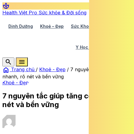
spa
Health Việt Pro
Sức khỏe & Đời sống
Dinh Dưỡng
Khoẻ – Đẹp
Sức Khoẻ TV
Y Học 360
Y Học Cổ Truyền
Y Tế
search
menu
home
Trang chủ
/
Khoẻ - Đẹp
/
7 nguyên tắc giúp tăng cơ
nhanh, rõ nét và bền vững
Khoẻ - Đẹp
7 nguyên tắc giúp tăng cơ nhanh, rõ
nét và bền vững