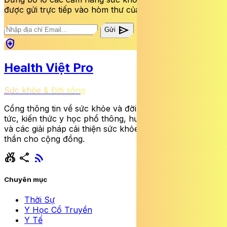
được gửi trực tiếp vào hòm thư của bạn mỗi tuần.
send
Gửi
health_and_safety
Health Việt Pro
Sức khỏe & Đời sống
Cổng thông tin về sức khỏe và đời sống cung cấp tin
tức, kiến thức y học phổ thông, hướng dẫn dinh dưỡng
và các giải pháp cải thiện sức khỏe thể chất lẫn tinh
thần cho cộng đồng.
social_leaderboard
share
rss_feed
Chuyên mục
Thời Sự
Y Học Cổ Truyền
Y Tế