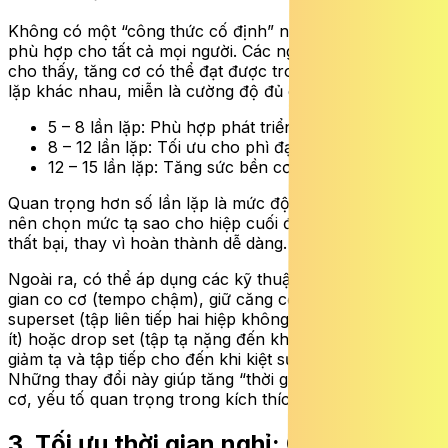
Không có một “công thức cố định” như 3×12 hay 4×15
phù hợp cho tất cả mọi người. Các nghiên cứu gần đây
cho thấy, tăng cơ có thể đạt được trong nhiều khoảng
lặp khác nhau, miễn là cường độ đủ cao.
5 – 8 lần lặp: Phù hợp phát triển sức mạnh và cơ.
8 – 12 lần lặp: Tối ưu cho phì đại cơ.
12 – 15 lần lặp: Tăng sức bền cơ.
Quan trọng hơn số lần lặp là mức độ nỗ lực. Người tập
nên chọn mức tạ sao cho hiệp cuối đạt trạng thái gần
thất bại, thay vì hoàn thành dễ dàng.
Ngoài ra, có thể áp dụng các kỹ thuật như: Tăng thời
gian co cơ (tempo chậm), giữ căng cơ ở pha cuối,
superset (tập liên tiếp hai hiệp không nghỉ hoặc nghỉ rất
ít) hoặc drop set (tập tạ nặng đến khi mỏi cơ sau đó
giảm tạ và tập tiếp cho đến khi kiệt sức hoàn toàn)…
Những thay đổi này giúp tăng “thời gian chịu lực” của
cơ, yếu tố quan trọng trong kích thích tăng trưởng.
3. Tối ưu thời gian nghỉ: Cân bằng