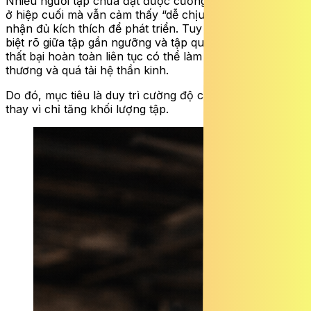
Nhiều người tập chưa đạt được cường độ cần thiết. Nếu
ở hiệp cuối mà vẫn cảm thấy “dễ chịu”, cơ bắp chưa
nhận đủ kích thích để phát triển. Tuy nhiên, cần phân
biệt rõ giữa tập gần ngưỡng và tập quá sức. Tập đến
thất bại hoàn toàn liên tục có thể làm tăng nguy cơ chấn
thương và quá tải hệ thần kinh.
Do đó, mục tiêu là duy trì cường độ cao có kiểm soát,
thay vì chỉ tăng khối lượng tập.