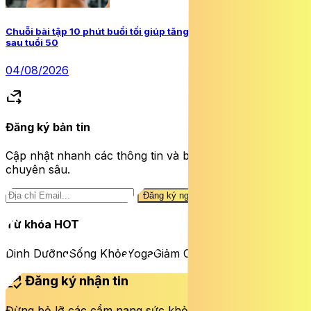
Chuỗi bài tập 10 phút buổi tối giúp tăng cường sức mạnh lưng
sau tuổi 50
04/08/2026
forward_to_inbox
Đăng ký bản tin
Cập nhật nhanh các thông tin và bài viết sức khỏe
chuyên sâu.
Đăng ký ngay
Từ khóa HOT
Dinh Dưỡng
Sống Khỏe
Yoga
Giảm Cân
mark_email_read
Đăng ký nhận tin
Đừng bỏ lỡ các cẩm nang sức khỏe và bài viết mới nhất