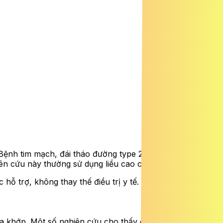
 Bệnh tim mạch, đái tháo đường type 2, viêm khớp… Một
ên cứu này thường sử dụng liều cao curcumin tinh chế.
 trợ, không thay thế điều trị y tế.
hóa khớp. Một số nghiên cứu cho thấy curcumin liều cao