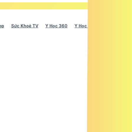
ẹp
Sức Khoẻ TV
Y Học 360
Y Học Cổ Truyền
Y Tế