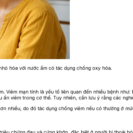
nhỏ hòa với nước ấm có tác dụng chống oxy hóa.
m. Viêm mạn tính là yếu tố liên quan đến nhiều bệnh như:
 ấn viêm trong cơ thể. Tuy nhiên, cần lưu ý rằng các nghi
 nhiều, do đó tác dụng chống viêm nếu có thường ở mức hỗ
 triệu chứng đau và cứng khớp, đặc biệt ở người bị thoái 