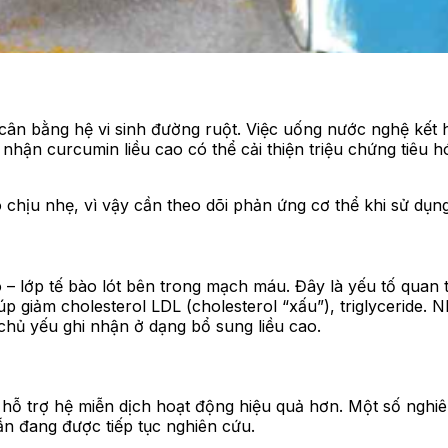
cân bằng hệ vi sinh đường ruột. Việc uống nước nghệ kết 
 nhận curcumin liều cao có thể cải thiện triệu chứng tiêu 
chịu nhẹ, vì vậy cần theo dõi phản ứng cơ thể khi sử dụng
– lớp tế bào lót bên trong mạch máu. Đây là yếu tố quan 
p giảm cholesterol LDL (cholesterol “xấu”), triglyceride.
 chủ yếu ghi nhận ở dạng bổ sung liều cao.
 hỗ trợ hệ miễn dịch hoạt động hiệu quả hơn. Một số ngh
ẫn đang được tiếp tục nghiên cứu.