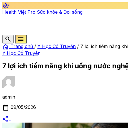
spa
Health Việt Pro
Sức khỏe & Đời sống
search
menu
home
Trang chủ
/
Y Học Cổ Truyền
/
7 lợi ích tiềm năng k
Y Học Cổ Truyền
7 lợi ích tiềm năng khi uống nước ngh
admin
calendar_today
09/05/2026
share
alternate_email