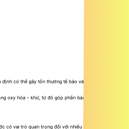
 định có thể gây tổn thương tế bào và góp phần vào quá
bằng oxy hóa – khử, từ đó góp phần bảo vệ sức khỏe lâu
c có vai trò quan trọng đối với nhiều chức năng sinh lý