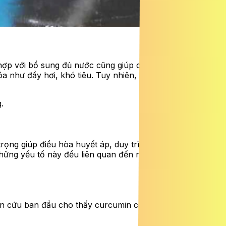
hợp với bổ sung đủ nước cũng giúp cải thiện nhu động
hóa như đầy hơi, khó tiêu. Tuy nhiên, bằng chứng vẫn còn
.
trọng giúp điều hòa huyết áp, duy trì lưu thông máu…
 Những yếu tố này đều liên quan đến nguy cơ bệnh tim
iên cứu ban đầu cho thấy curcumin có thể ảnh hưởng đến