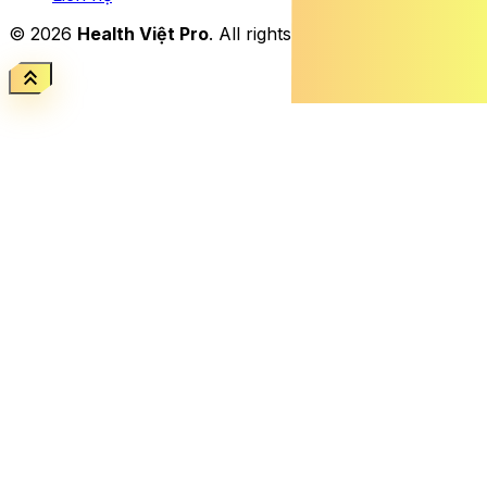
© 2026
Health Việt Pro
. All rights reserved.
keyboard_double_arrow_up