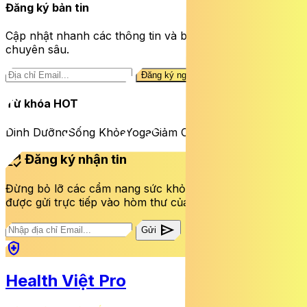
Đăng ký bản tin
Cập nhật nhanh các thông tin và bài viết sức khỏe
chuyên sâu.
Đăng ký ngay
Từ khóa HOT
Dinh Dưỡng
Sống Khỏe
Yoga
Giảm Cân
mark_email_read
Đăng ký nhận tin
Đừng bỏ lỡ các cẩm nang sức khỏe và bài viết mới nhất
được gửi trực tiếp vào hòm thư của bạn mỗi tuần.
send
Gửi
health_and_safety
Health Việt Pro