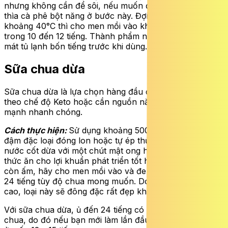
nhưng không cần để sôi, nếu muốn đặc hãy hòa thêm 1
thìa cà phê bột năng ở bước này. Đợi sữa nguội còn
khoảng 40°C thì cho men mồi vào khuấy đều và đem ủ
trong 10 đến 12 tiếng. Thành phẩm nên được để ngăn
mát tủ lạnh bốn tiếng trước khi dùng.
Sữa chua dừa
Sữa chua dừa là lựa chọn hàng đầu cho những người
theo chế độ Keto hoặc cần nguồn năng lượng lành
mạnh nhanh chóng.
Cách thực hiện:
Sử dụng khoảng 500 ml nước cốt dừa
đậm đặc loại đóng lon hoặc tự ép thủ công. Đun nhẹ
nước cốt dừa với một chút mật ong hoặc đường để làm
thức ăn cho lợi khuẩn phát triển tốt hơn. Khi hỗn hợp
còn ấm, hãy cho men mồi vào và đem ủ trong 12 đến
24 tiếng tùy độ chua mong muốn. Do hàm lượng béo
cao, loại này sẽ đông đặc rất đẹp khi được làm lạnh.
Với sữa chua dừa, ủ đến 24 tiếng có thể khiến sữa rất
chua, do đó nếu bạn mới làm lần đầu, hãy kiểm tra thử