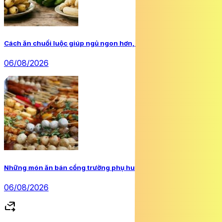
Cách ăn chuối luộc giúp ngủ ngon hơn, đỡ trằn trọc mất ngủ
06/08/2026
Những món ăn bán cổng trường phụ huynh cần lưu ý
06/08/2026
forward_to_inbox