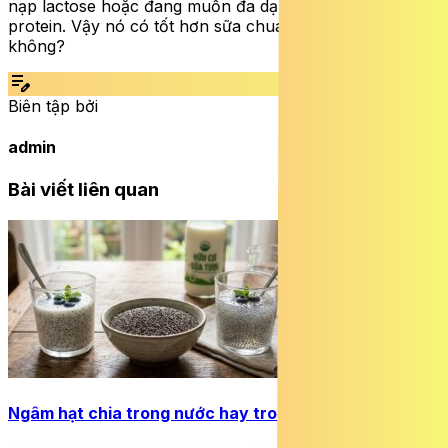
nạp lactose hoặc đang muốn đa dạng hóa nguồn
protein. Vậy nó có tốt hơn sữa chua làm từ sữa bò
không?
edit_note
Biên tập bởi
admin
Bài viết liên quan
Ngâm hạt chia trong nước hay trong sữa tốt hơn?