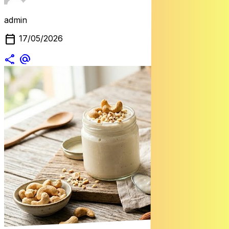
admin
calendar_today
17/05/2026
share
alternate_email