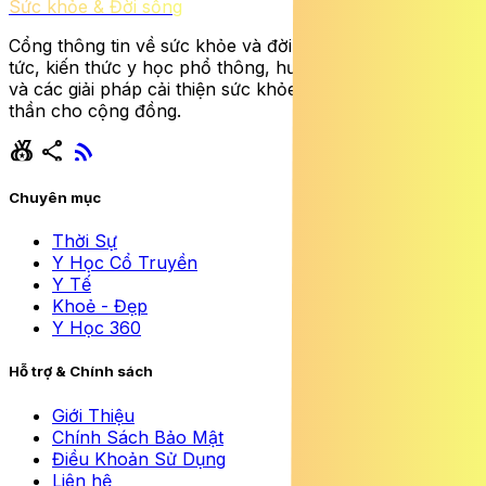
Sức khỏe & Đời sống
Cổng thông tin về sức khỏe và đời sống cung cấp tin
tức, kiến thức y học phổ thông, hướng dẫn dinh dưỡng
và các giải pháp cải thiện sức khỏe thể chất lẫn tinh
thần cho cộng đồng.
social_leaderboard
share
rss_feed
Chuyên mục
Thời Sự
Y Học Cổ Truyền
Y Tế
Khoẻ - Đẹp
Y Học 360
Hỗ trợ & Chính sách
Giới Thiệu
Chính Sách Bảo Mật
Điều Khoản Sử Dụng
Liên hệ