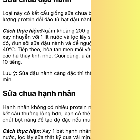
Loại này có kết cấu giống sữa chua bò nhất nhờ hàm
lượng protein dồi dào từ hạt đậu nành.
Cách thực hiện:
Ngâm khoảng 200 g đậu nành qua đêm,
xay nhuyễn với 1 lít nước và lọc lấy sữa sạch bã. Sau
đó, đun sôi sữa đậu nành và để nguội đến khoảng
40°C. Tiếp theo, hòa tan men mồi vào sữa rồi chia ra
các hũ thủy tinh nhỏ. Cuối cùng, ủ ấm hỗn hợp từ 8 đến
10 tiếng.
Lưu ý: Sữa đậu nành càng đặc thì thành phẩm sẽ càng
mịn.
Sữa chua hạnh nhân
Hạnh nhân không có nhiều protein như đậu nành nên
kết cấu thường lỏng hơn, bạn có thể bổ sung thêm một
chút bột năng để tạo độ đặc nếu muốn.
Cách thực hiện:
Xay 1 bát hạnh nhân đã ngâm với 3 bát
nước, lọc lấy sữa thật kỹ qua vải mịn. Đun nóng sữa