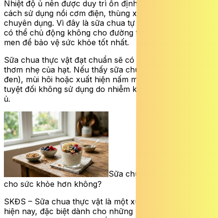
Nhiệt độ ủ nên được duy trì ổn định ở mức 40°C bằng
cách sử dụng nồi cơm điện, thùng xốp hoặc máy làm
chuyên dụng. Vì đây là sữa chua tự làm, bạn hoàn toàn
có thể chủ động không cho đường trong quá trình lên
men để bảo vệ sức khỏe tốt nhất.
Sữa chua thực vật đạt chuẩn sẽ có mùi chua thanh,
thơm nhẹ của hạt. Nếu thấy sữa chua có màu lạ (hồng,
đen), mùi hôi hoặc xuất hiện nấm mốc trên bề mặt,
tuyệt đối không sử dụng do nhiễm khuẩn trong quá trình
ủ.
Sữa chua từ thực vật có tốt
cho sức khỏe hơn không?
SKĐS – Sữa chua thực vật là một xu hướng dinh dưỡng
hiện nay, đặc biệt dành cho những người không dung