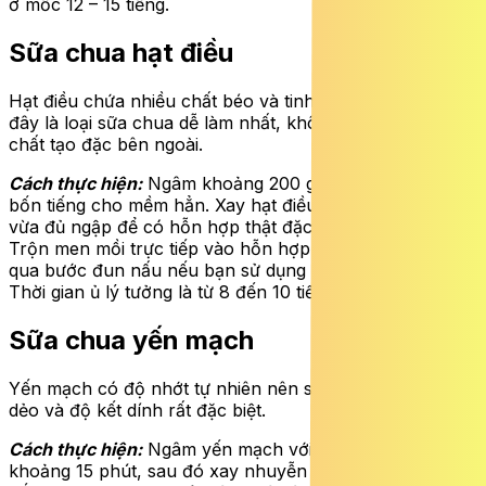
ở mốc 12 – 15 tiếng.
Sữa chua hạt điều
Hạt điều chứa nhiều chất béo và tinh bột tự nhiên nên
đây là loại sữa chua dễ làm nhất, không cần dùng thêm
chất tạo đặc bên ngoài.
Cách thực hiện:
Ngâm khoảng 200 g hạt điều tươi trong
bốn tiếng cho mềm hẳn. Xay hạt điều với lượng nước
vừa đủ ngập để có hỗn hợp thật đặc mịn và đồng nhất.
Trộn men mồi trực tiếp vào hỗn hợp này mà không cần
qua bước đun nấu nếu bạn sử dụng nước lọc tinh khiết.
Thời gian ủ lý tưởng là từ 8 đến 10 tiếng.
Sữa chua yến mạch
Yến mạch có độ nhớt tự nhiên nên sữa chua sẽ có độ
dẻo và độ kết dính rất đặc biệt.
Cách thực hiện:
Ngâm yến mạch với nước nóng trong
khoảng 15 phút, sau đó xay nhuyễn và lọc lấy phần sữa