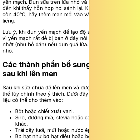
yến mạch. Đun sữa trên lửa nhỏ và khuấy đều tay cho
đến khi thấy hỗn hợp hơi sánh lại. Khi sữa nguội xuống
còn 40°C, hãy thêm men mồi vào và đem ủ trong tám
tiếng.
Lưu ý, khi đun yến mạch để tạo độ sánh, cần cẩn thận
vì yến mạch rất dễ bị bén ở đáy nồi hoặc trở nên quá
nhớt (như hồ dán) nếu đun quá lửa. Nên đun lửa thật
nhỏ.
Các thành phần bổ sung tùy chọn
sau khi lên men
Sau khi sữa chua đã lên men và được làm lạnh, bạn có
thể tùy chỉnh theo ý thích. Dưới đây là một vài nguyên
liệu có thể cho thêm vào:
Bột hoặc chiết xuất vani.
Siro, đường mía, stevia hoặc các chất tạo ngọt
khác.
Trái cây tươi, mứt hoặc nước ép trái cây.
Bơ hạt như bơ hạt điều hoặc bơ hạt mắc ca.