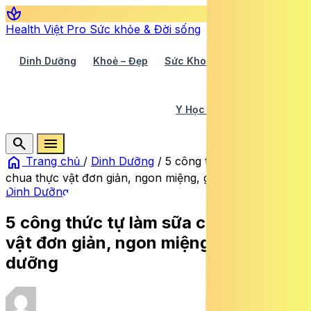
spa
Health Việt Pro
Sức khỏe & Đời sống
Dinh Dưỡng
Khoẻ – Đẹp
Sức Khoẻ TV
Y Học 360
Y Học Cổ Truyền
Y Tế
search
menu
home
Trang chủ
/
Dinh Dưỡng
/
5 công thức tự làm sữa
chua thực vật đơn giản, ngon miệng, giàu dinh dưỡng
Dinh Dưỡng
5 công thức tự làm sữa chua thực
vật đơn giản, ngon miệng, giàu dinh
dưỡng