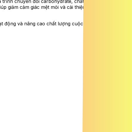
 trình chuyển đổi carbohydrate, chất béo và protein từ
iúp giảm cảm giác mệt mỏi và cải thiện mức năng lượng
oạt động và nâng cao chất lượng cuộc sống.