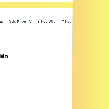
ẹp
Sức Khoẻ TV
Y Học 360
Y Học Cổ Truyền
Y Tế
iên