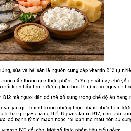
rứng, sữa và hải sản là nguồn cung cấp vitamin B12 tự nhi
c cung cấp thông qua thực phẩm. Dưỡng chất này chủ yếu 
ó rối loạn hấp thu ở đường tiêu hóa thường có nguy cơ thi
in B12 mà người dân có thể bổ sung trong chế độ ăn hằng 
 bò và gan gà, là một trong những thực phẩm chứa hàm lượ
ghị hằng ngày của cơ thể. Ngoài vitamin B12, gan còn cun
gười có bệnh lý tim mạch hoặc rối loạn mỡ máu nên sử dụng
 vitamin B12 dồi dào. Một số thực phẩm tiêu biểu gồm: