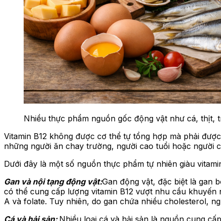
Nhiều thực phẩm nguồn gốc động vật như cá, thịt, t
Vitamin B12 không được cơ thể tự tổng hợp mà phải đượ
những người ăn chay trường, người cao tuổi hoặc người c
Dưới đây là một số nguồn thực phẩm tự nhiên giàu vitam
Gan và nội tạng động vật:
Gan động vật, đặc biệt là gan
có thể cung cấp lượng vitamin B12 vượt nhu cầu khuyến n
A và folate. Tuy nhiên, do gan chứa nhiều cholesterol, n
Cá và hải sản:
Nhiều loại cá và hải sản là nguồn cung cấp