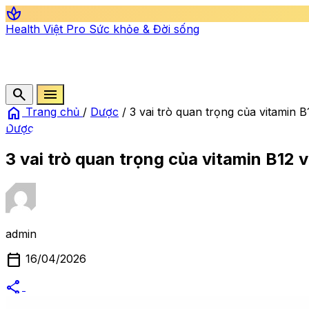
spa
Health Việt Pro
Sức khỏe & Đời sống
search
menu
home
Trang chủ
/
Dược
/
3 vai trò quan trọng của vitamin 
Dược
3 vai trò quan trọng của vitamin B12 
admin
calendar_today
16/04/2026
share
alternate_email