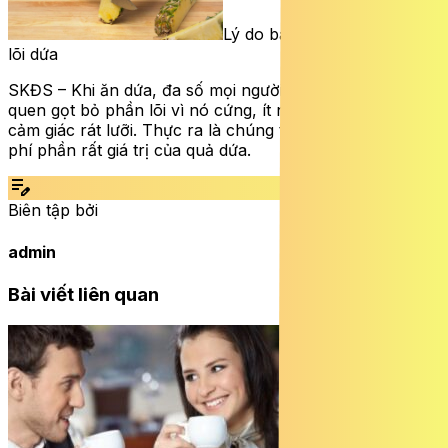
Lý do bạn không nên bỏ phí
lõi dứa
SKĐS – Khi ăn dứa, đa số mọi người thường có thói
quen gọt bỏ phần lõi vì nó cứng, ít ngọt và đôi khi gây
cảm giác rát lưỡi. Thực ra là chúng ta đang vô tình lãng
phí phần rất giá trị của quả dứa.
edit_note
Biên tập bởi
admin
Bài viết liên quan