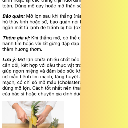
toàn. Dùng mỡ gáy hoặc mỡ thăn sẽ thơm và trắng hơn.
Bảo quản:
Mỡ lợn sau khi thắng (rán) nên đựng trong
hũ thủy tinh hoặc sứ, bảo quản nơi khô thoáng hoặc
ngăn mát tủ lạnh để tránh bị hôi (oxy hóa).
Thêm gia vị:
Khi thắng mỡ, có thể cho thêm một củ
hành tím hoặc vài lát gừng đập dập để khử mùi và tăng
thêm hương thơm.
Lưu ý:
Mỡ lợn chứa nhiều chất béo bão hòa do đó nên
cân đối, kết hợp với dầu thực vật trong chế biến món ăn
giúp ngon miệng và đảm bảo sức khỏe. Người có nguy
cơ mắc bệnh tim mạch, tăng huyết áp, xơ vữa động
mạch, có chỉ số mỡ máu (cholesterol) cao nên hạn chế
dùng mỡ lợn. Cách tốt nhất nên tham khảo hướng dẫn
của bác sĩ hoặc chuyên gia dinh dưỡng khi dùng.