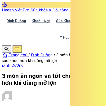
spa
Health Việt Pro
Sức khỏe & Đời sống
Dinh Dưỡng
Khoẻ – Đẹp
Sức Khoẻ TV
Y Học 360
Y Học Cổ Truyền
Y Tế
search
menu
home
Trang chủ
/
Dinh Dưỡng
/
3 món ăn ngon và tốt cho
sức khỏe hơn khi dùng mỡ lợn
Dinh Dưỡng
3 món ăn ngon và tốt cho sức khỏe
hơn khi dùng mỡ lợn