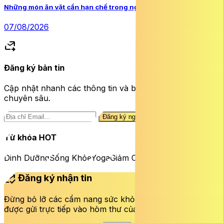
Những món ăn vặt cần hạn chế trong ngày hè
07/08/2026
forward_to_inbox
Đăng ký bản tin
Cập nhật nhanh các thông tin và bài viết sức khỏe
chuyên sâu.
Đăng ký ngay
Từ khóa HOT
Dinh Dưỡng
Sống Khỏe
Yoga
Giảm Cân
mark_email_read
Đăng ký nhận tin
Đừng bỏ lỡ các cẩm nang sức khỏe và bài viết mới nhất
được gửi trực tiếp vào hòm thư của bạn mỗi tuần.