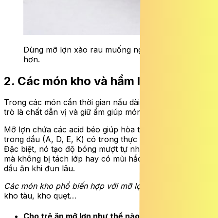
Dùng mỡ lợn xào rau muống ngon và xanh
hơn.
2. Các món kho và hầm lâu
Trong các món cần thời gian nấu dài, mỡ lợn đóng vai
trò là chất dẫn vị và giữ ẩm giúp món ăn không bị khô.
Mỡ lợn chứa các acid béo giúp hòa tan các vitamin tan
trong dầu (A, D, E, K) có trong thực phẩm hiệu quả hơn.
Đặc biệt, nó tạo độ bóng mượt tự nhiên cho nước sốt
mà không bị tách lớp hay có mùi hắc như một số loại
dầu ăn khi đun lâu.
Các món kho phổ biến hợp với mỡ lợn:
Cá kho tộ, thịt
kho tàu, kho quẹt…
Cho trẻ ăn mỡ lợn như thế nào là phù hợp?ĐỌC