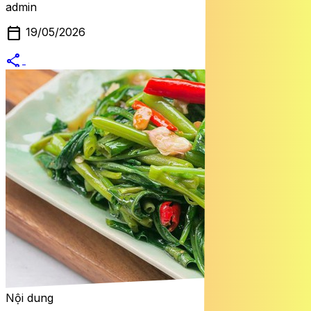
admin
calendar_today
19/05/2026
share
alternate_email
Nội dung