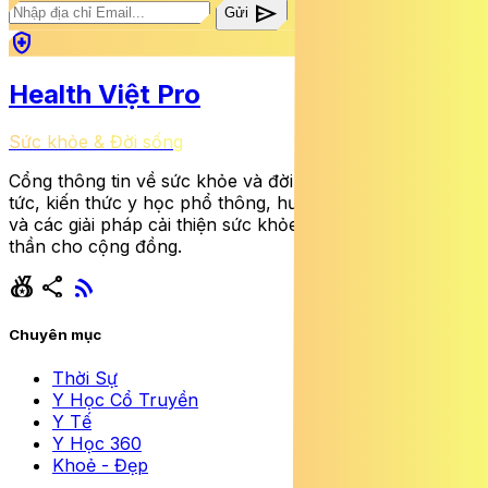
send
Gửi
health_and_safety
Health Việt Pro
Sức khỏe & Đời sống
Cổng thông tin về sức khỏe và đời sống cung cấp tin
tức, kiến thức y học phổ thông, hướng dẫn dinh dưỡng
và các giải pháp cải thiện sức khỏe thể chất lẫn tinh
thần cho cộng đồng.
social_leaderboard
share
rss_feed
Chuyên mục
Thời Sự
Y Học Cổ Truyền
Y Tế
Y Học 360
Khoẻ - Đẹp