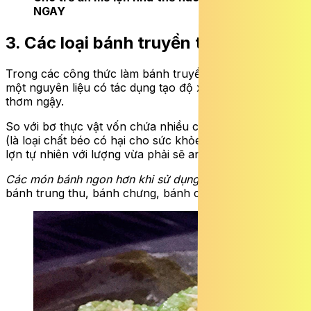
NGAY
3. Các loại bánh truyền thống
Trong các công thức làm bánh truyền thống, mỡ lợn là
một nguyên liệu có tác dụng tạo độ xốp, mềm và tăng vị
thơm ngậy.
So với bơ thực vật vốn chứa nhiều chất béo chuyển hóa
(là loại chất béo có hại cho sức khỏe nhất), dùng mỡ
lợn tự nhiên với lượng vừa phải sẽ an toàn hơn.
Các món bánh ngon hơn khi sử dụng mỡ lợn:
Bánh pía,
bánh trung thu, bánh chưng, bánh chả…