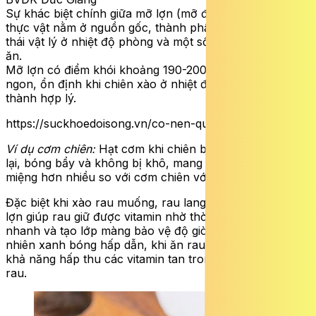
Sự khác biệt chính giữa mỡ lợn (mỡ động vật) và dầu
thực vật nằm ở nguồn gốc, thành phần acid béo, trạng
thái vật lý ở nhiệt độ phòng và một số đặc điểm khi nấu
ăn.
Mỡ lợn có điểm khói khoảng 190-200°C; Ưu điểm: Thơm
ngon, ổn định khi chiên xào ở nhiệt độ vừa – cao, giá
thành hợp lý.
https://suckhoedoisong.vn/co-nen-quay…
Ví dụ cơm chiên:
Hạt cơm khi chiên bằng mỡ lợn sẽ săn
lại, bóng bẩy và không bị khô, mang lại cảm giác ngon
miệng hơn nhiều so với cơm chiên với dầu thực vật.
Đặc biệt khi xào rau muống, rau lang, rau bí… dùng mỡ
lợn giúp rau giữ được vitamin nhờ thời gian làm chín
nhanh và tạo lớp màng bảo vệ độ giòn, màu sắc tự
nhiên xanh bóng hấp dẫn, khi ăn rau mềm hơn và tăng
khả năng hấp thu các vitamin tan trong dầu có trong
rau.