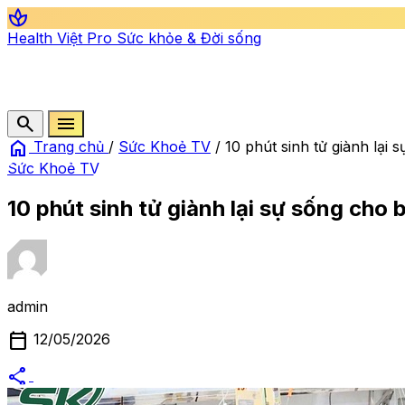
spa
Health Việt Pro
Sức khỏe & Đời sống
search
menu
home
Trang chủ
/
Sức Khoẻ TV
/
10 phút sinh tử giành lại 
Sức Khoẻ TV
10 phút sinh tử giành lại sự sống cho 
admin
calendar_today
12/05/2026
share
alternate_email