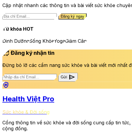
Cập nhật nhanh các thông tin và bài viết sức khỏe chuyê
Đăng ký ngay
Từ khóa HOT
Dinh Dưỡng
Sống Khỏe
Yoga
Giảm Cân
mark_email_read
Đăng ký nhận tin
Đừng bỏ lỡ các cẩm nang sức khỏe và bài viết mới nhất đ
send
Gửi
health_and_safety
Health Việt Pro
Sức khỏe & Đời sống
Cổng thông tin về sức khỏe và đời sống cung cấp tin tức,
cộng đồng.