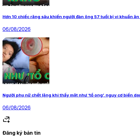
Hơn 10 chiếc răng sâu khiến người đàn ông 57 tuổi bị vi khuẩn ăn
06/08/2026
Người phụ nữ chết lặng khi thấy mặt như ‘tổ ong’, nguy cơ biến dạ
06/08/2026
forward_to_inbox
Đăng ký bản tin