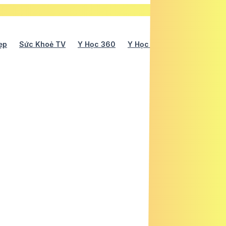
ẹp
Sức Khoẻ TV
Y Học 360
Y Học Cổ Truyền
Y Tế